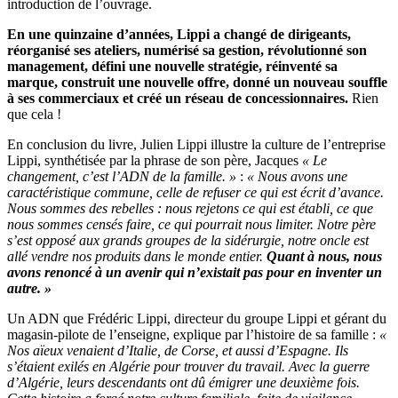
introduction de l’ouvrage.
En une quinzaine d’années, Lippi a changé de dirigeants,
réorganisé ses ateliers, numérisé sa gestion, révolutionné son
management, défini une nouvelle stratégie, réinventé sa
marque, construit une nouvelle offre, donné un nouveau souffle
à ses commerciaux et créé un réseau de concessionnaires.
Rien
que cela !
En conclusion du livre, Julien Lippi illustre la culture de l’entreprise
Lippi, synthétisée par la phrase de son père, Jacques
« Le
changement, c’est l’ADN de la famille. »
:
« Nous avons une
caractéristique commune, celle de refuser ce qui est écrit d’avance.
Nous sommes des rebelles : nous rejetons ce qui est établi, ce que
nous sommes censés faire, ce qui pourrait nous limiter. Notre père
s’est opposé aux grands groupes de la sidérurgie, notre oncle est
allé vendre nos produits dans le monde entier.
Quant à nous, nous
avons renoncé à un avenir qui n’existait pas pour en inventer un
autre. »
Un ADN que Frédéric Lippi, directeur du groupe Lippi et gérant du
magasin-pilote de l’enseigne, explique par l’histoire de sa famille :
«
Nos aïeux venaient d’Italie, de Corse, et aussi d’Espagne. Ils
s’étaient exilés en Algérie pour trouver du travail. Avec la guerre
d’Algérie, leurs descendants ont dû émigrer une deuxième fois.