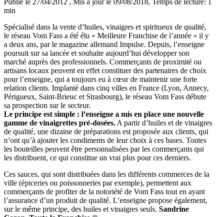
Publié le 27/04/2012
, Mis à jour le 09/08/2018
, Temps de lecture: 1
min
Spécialisé dans la vente d’huiles, vinaigres et spiritueux de qualité,
le réseau Vom Fass a été élu « Meilleure Franchise de l’année » il y
a deux ans, par le magazine allemand Impulse. Depuis, l’enseigne
poursuit sur sa lancée et souhaite aujourd’hui développer son
marché auprès des professionnels. Commerçants de proximité ou
artisans locaux peuvent en effet constituer des partenaires de choix
pour l’enseigne, qui a toujours eu à cœur de maintenir une forte
relation clients. Implanté dans cinq villes en France (Lyon, Annecy,
Périgueux, Saint-Brieuc et Strasbourg), le réseau Vom Fass débute
sa prospection sur le secteur.
Le principe est simple : l’enseigne a mis en place une nouvelle
gamme de vinaigrettes pré-dosées.
A partir d’huiles et de vinaigres
de qualité, une dizaine de préparations est proposée aux clients, qui
n’ont qu’à ajouter les condiments de leur choix à ces bases. Toutes
les bouteilles peuvent être personnalisées par les commerçants qui
les distribuent, ce qui constitue un vrai plus pour ces derniers.
Ces sauces, qui sont distribuées dans les différents commerces de la
ville (épiceries ou poissonneries par exemple), permettent aux
commerçants de profiter de la notoriété de Vom Fass tout en ayant
l’assurance d’un produit de qualité. L’enseigne propose également,
sur le même principe, des huiles et vinaigres seuls.
Sandrine