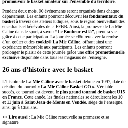
promouvoir le basket amateur sur l’ensemble du territoire
.
Pendant deux mois, 90 événements seront organisés dans chaque
département. Les enfants pourront découvrir
les fondamentaux du
basket
à travers des ateliers ludiques, sous le regard bienveillant des
encadrants et bénévoles de la FFBB. Ainsi, la promesse de La Mie
Câline dans le sport, à savoir
“Le Bonheur est là”
, prendra vie
grâce à cette participation. La journée se clôturera avec la remise
d’un goûter et des
cookiz® La Mie Câline
, offrant ainsi une
expérience mémorable aux participants. Les enfants pourront
prolonger le plaisir de cette journée grâce une
offre promotionnelle
exclusive
disponible dans tous les magasins de l’enseigne.
26 ans d’histoire avec le basket
L’histoire de
La Mie Câline avec le basket
débute en 1997, date de
création du tournoi
« La Mie Câline Basket GO ».
Véritable
succès, ce tournoi est devenu le
plus grand tournoi de basket U15
en France.
Cette année, les finales nationales se dérouleront les
10
et 11 juin à Saint-Jean-de-Monts en Vendée
, siège de l’enseigne,
ainsi qu’à Challans.
>> Lire aussi :
La Mie Câline renouvelle sa promesse et sa
signature