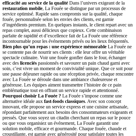
efficacité au service de la qualité
Dans l’univers exigeant de la
restauration mobile
, La Fouée se distingue par un processus de
service optimisé. Rapide sans compromis sur la qualité, chaque
fouée, personnalisée selon les envies des clients, est garnie
d’ingrédients premium. En quelques instants, le client repart avec un
repas complet, aussi délicieux que copieux. Cette combinaison
parfaite de rapidité et d’excellence fait de La Fouée une référence
incontournable pour les événements privés ou les lieux fréquentés.
Bien plus qu’un repas : une expérience mémorable
La Fouée ne
se contente pas de nourrir ses clients : elle leur offre un véritable
spectacle culinaire. Voir une fouée gonfler dans le four, échanger
avec des
licenciés
passionnés et savourer un pain chaud garni avec
soin, c’est vivre un moment de convivialité unique. Que ce soit pour
une pause déjeuner rapide ou une réception privée, chaque rencontre
avec La Fouée se déroule dans une ambiance chaleureuse et
généreuse. Les équipes aiment transmettre l’histoire de ce pain
emblématique tout en offrant un service rapide et attentionné.
Pourquoi choisir La Fouée ?
La Fouée s’impose comme une
alternative idéale aux
fast-foods classiques
. Avec son concept
innovant, elle propose un service express et une cuisine artisanale,
répondant parfaitement aux besoins des consommateurs exigeants et
pressés. Que vous soyez un citadin cherchant un repas sur le pouce
ou que vous organisiez un événement, La Fouée garantit une
solution mobile, efficace et gourmande. Chaque fouée, chaude et
croustillante, est garnie avec générosité pour satisfaire toutes les