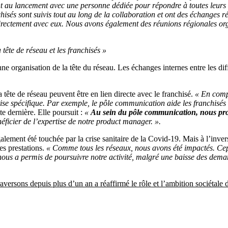
au lancement avec une personne dédiée pour répondre à toutes leurs qu
sés sont suivis tout au long de la collaboration et ont des échanges ré
irectement avec eux. Nous avons également des réunions régionales orga
ête de réseau et les franchisés »
ne organisation de la tête du réseau. Les échanges internes entre les d
tête de réseau peuvent être en lien directe avec le franchisé.
« En compl
tise spécifique. Par exemple, le pôle communication aide les franchisé
tte dernière. Elle poursuit :
«
Au sein du pôle communication, nous prop
néficier de l’expertise de notre product manager. ».
nt été touchée par la crise sanitaire de la Covid-19. Mais à l’inverse d
es prestations.
« Comme tous les réseaux, nous avons été impactés. Cepe
s a permis de poursuivre notre activité, malgré une baisse des demandes
traversons depuis plus d’un an a réaffirmé le rôle et l’ambition sociét