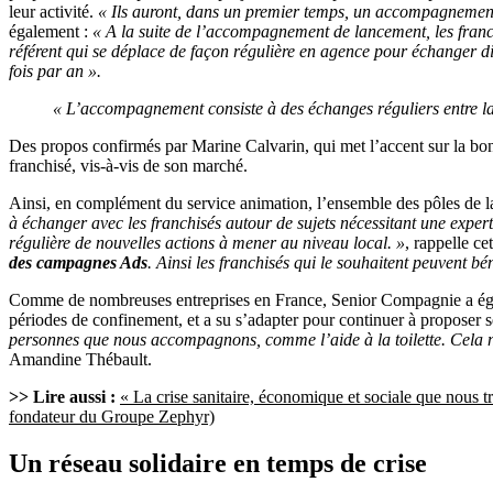
leur activité.
« Ils auront, dans un premier temps, un accompagnement 
également :
« A la suite de l’accompagnement de lancement, les franchi
référent qui se déplace de façon régulière en agence pour échanger d
fois par an ».
« L’accompagnement consiste à des échanges réguliers entre la t
Des propos confirmés par Marine Calvarin, qui met l’accent sur la bon
franchisé, vis-à-vis de son marché.
Ainsi, en complément du service animation, l’ensemble des pôles de la 
à échanger avec les franchisés autour de sujets nécessitant une exper
régulière de nouvelles actions à mener au niveau local. »
, rappelle ce
des campagnes Ads
. Ainsi les franchisés qui le souhaitent peuvent bé
Comme de nombreuses entreprises en France, Senior Compagnie a égaleme
périodes de confinement, et a su s’adapter pour continuer à proposer s
personnes que nous accompagnons, comme l’aide à la toilette. Cela nou
Amandine Thébault.
>> Lire aussi :
« La crise sanitaire, économique et sociale que nous 
fondateur du Groupe Zephyr)
Un réseau solidaire en temps de crise