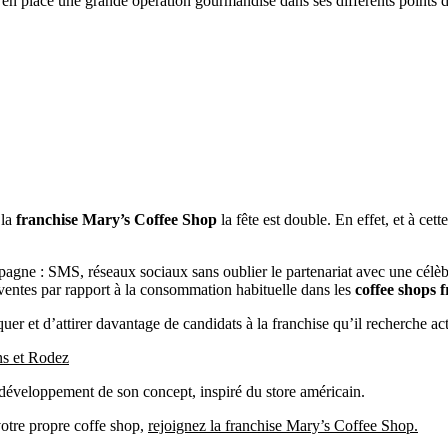
 en place une grande opération gourmandise dans ses différents points 
 la
franchise Mary’s Coffee Shop
la fête est double. En effet, et à cet
pagne : SMS, réseaux sociaux sans oublier le partenariat avec une célèbre
entes par rapport à la consommation habituelle dans les
coffee shops 
er et d’attirer davantage de candidats à la franchise qu’il recherche ac
ns et Rodez
e développement de son concept, inspiré du store américain.
 votre propre coffe shop,
rejoignez la franchise Mary’s Coffee Shop.