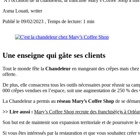
A l’occasion de la chandeleur, la franchise Mary’s Coffee Shop a mis
Asma Louati
, writer
Publié le 09/02/2023
, Temps de lecture: 1 min
Une enseigne qui gâte ses clients
Tout le monde fête la
Chandeleur
en mangeant des crêpes mais chez
offerte.
De plus, elle consacrera tous les outils nécessaires pour réussir sa cam
000 crêpes vendues en l’espace, soit une augmentation de 250 % des v
La Chandeleur a permis au
réseau Mary’s Coffee Shop
de se démarqu
>> Lire aussi :
Mary’s Coffee Shop recrute des franchisé(e)s à Orléa
Son but est de maintenir son expansion territoriale et de poursuivre l
Si vous êtes intéressés par la restauration et que vous souhaitez créer