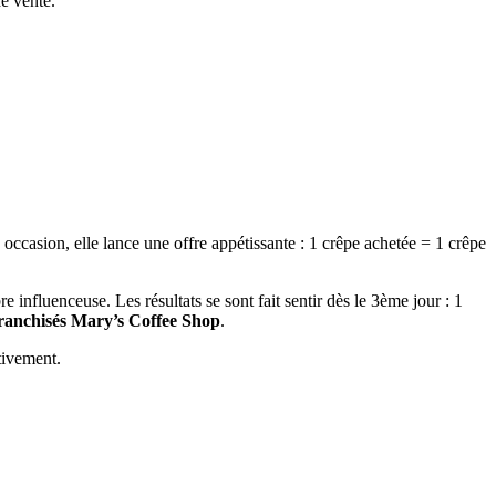
de vente.
te occasion, elle lance une offre appétissante : 1 crêpe achetée = 1 crêpe
 influenceuse. Les résultats se sont fait sentir dès le 3ème jour : 1
franchisés Mary’s Coffee Shop
.
tivement.