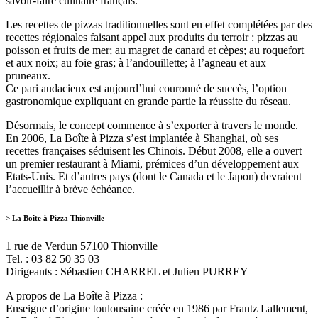
savoir-faire culinaire français.
Les recettes de pizzas traditionnelles sont en effet complétées par des
recettes régionales faisant appel aux produits du terroir : pizzas au
poisson et fruits de mer; au magret de canard et cèpes; au roquefort
et aux noix; au foie gras; à l’andouillette; à l’agneau et aux
pruneaux.
Ce pari audacieux est aujourd’hui couronné de succès, l’option
gastronomique expliquant en grande partie la réussite du réseau.
Désormais, le concept commence à s’exporter à travers le monde.
En 2006, La Boîte à Pizza s’est implantée à Shanghai, où ses
recettes françaises séduisent les Chinois. Début 2008, elle a ouvert
un premier restaurant à Miami, prémices d’un développement aux
Etats-Unis. Et d’autres pays (dont le Canada et le Japon) devraient
l’accueillir à brève échéance.
> La Boîte à Pizza Thionville
1 rue de Verdun 57100 Thionville
Tel. : 03 82 50 35 03
Dirigeants : Sébastien CHARREL et Julien PURREY
A propos de La Boîte à Pizza :
Enseigne d’origine toulousaine créée en 1986 par Frantz Lallement,