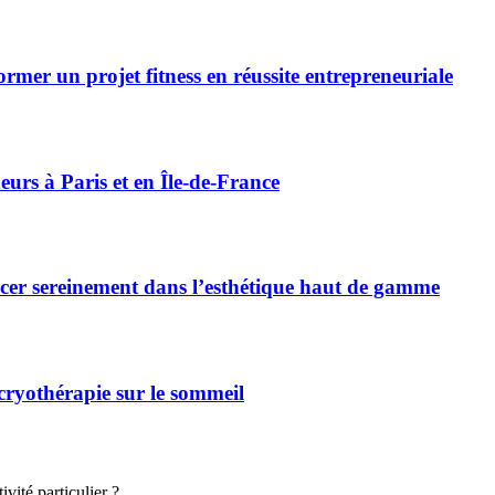
r un projet fitness en réussite entrepreneuriale
rs à Paris et en Île-de-France
cer sereinement dans l’esthétique haut de gamme
 cryothérapie sur le sommeil
vité particulier ?