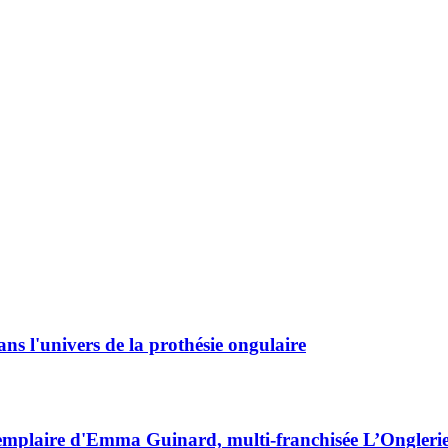
ans l'univers de la prothésie ongulaire
 exemplaire d'Emma Guinard, multi-franchisée L’Ongleri