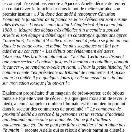
le concept n’existait pas encore à Ajaccio, Arielle décide de rentrer
en contact avec le franchiseur dans le but de mettre sur pied son
premier institut :
« J’ai donc demandé à rencontrer Christian
Pommier, le fondateur de la franchise & les événement sont ensuite
allés très vite. J’ouvrais mon institut L’Onglerie à Ajaccio en juin
1988. ». Malgré des débuts très difficiles (un incendie a poussé
Arielle & son équipe à déménager en catastrophe quatre ans après
l’ouverture), l’institut d’Arielle a réussi petit à petit à se faire un nom
dans le paysage corse, et même les plus sceptiques ont fini par
adhérer au concept : « Les débuts ont évidemment été assez
laborieux. Des bruits circulaient sur l’institut. Certain.e.s disaient
que notre secteur d’activité, jusque-là inconnu au bataillon, donnait
le cancer », se remémore-t-elle en riant. « Pour la petite histoire, j’ai
comme cliente l’ex-présidente du tribunal de commerce d’Ajaccio
qui m’a confiée il y a quelques jours qu’elle ne misait pas du tout
sur mon salon lorsque j’ai ouvert ! »
Egalement propriétaire d’un magasin de prêt-à-porter, et de bijoux
fantaisie (qu’elle vient de céder il y a quelques mois afin de lever le
pied), a tenu à rappeler combien l’humain est ô combien important
dans le secteur des commerces de proximité : "
Le commerce de
proximité dédié au service à la personne est un secteur d’activités
qui demande une écoute permanente. On ne fait d’ailleurs
quasiment que ça. On ne peut pas faire ce métier si on n’aime pas
l’humain ",
raconte Arielle qui se réjouit d’avoir parmi sa clientèle