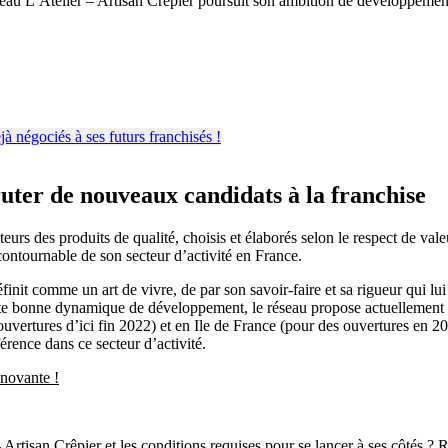
seau L’Atelier – Artisan Crêpier poursuit son ambition de développement 
ruter de nouveaux candidats à la franchise
 des produits de qualité, choisis et élaborés selon le respect de valeur
ontournable de son secteur d’activité en France.
éfinit comme un art de vivre, de par son savoir-faire et sa rigueur qui l
tte bonne dynamique de développement, le réseau propose actuellement a
ouvertures d’ici fin 2022) et en Ile de France (pour des ouvertures en 
érence dans ce secteur d’activité.
nnovante !
 – Artisan Crêpier et les conditions requises pour se lancer à ses côtés