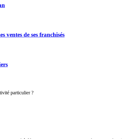
an
s ventes de ses franchisés
iers
vité particulier ?