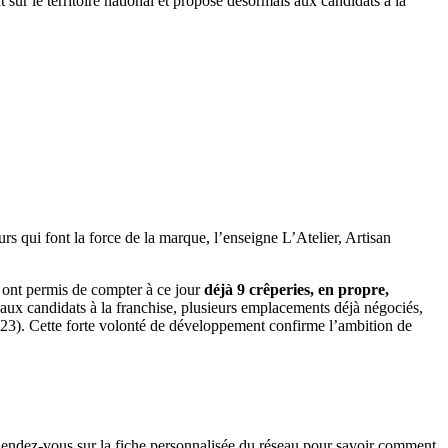
sur le territoire national et propose désormais aux candidats à la
s qui font la force de la marque, l’enseigne L’Atelier, Artisan
ui ont permis de compter à ce jour
déjà 9 crêperies, en propre,
ux candidats à la franchise, plusieurs emplacements déjà négociés,
2023). Cette forte volonté de développement confirme l’ambition de
 ? Rendez-vous sur la fiche personnalisée du réseau pour savoir comment