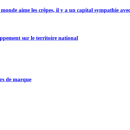
 monde aime les crêpes, il y a un capital sympathie avec
ppement sur le territoire national
vers de marque