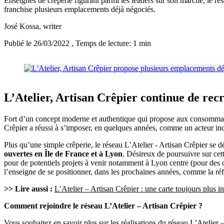
Enseignes de crêperie figurant parmi les leaders sur son marché, le ré
franchise plusieurs emplacements déjà négociés.
José Kossa
, writer
Publié le 26/03/2022
, Temps de lecture: 1 min
L’Atelier, Artisan Crêpier continue de rec
Fort d’un concept moderne et authentique qui propose aux consommateurs
Crêpier a réussi à s’imposer, en quelques années, comme un acteur inc
Plus qu’une simple crêperie, le réseau L’Atelier - Artisan Crêpier se d
ouvertes en Île de France et à Lyon
. Désireux de poursuivre sur ce
pour de potentiels projets à venir notamment à Lyon centre (pour des 
l’enseigne de se positionner, dans les prochaines années, comme la réf
>> Lire aussi :
L’Atelier – Artisan Crêpier : une carte toujours plus i
Comment rejoindre le réseau L’Atelier – Artisan Crêpier ?
Vous souhaitez en savoir plus sur les réalisations du réseau L’Atelier