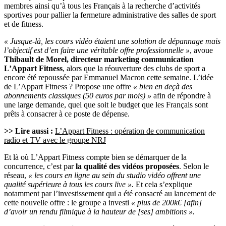
membres ainsi qu’à tous les Français à la recherche d’activités
sportives pour pallier la fermeture administrative des salles de sport
et de fitness.
« Jusque-là, les cours vidéo étaient une solution de dépannage mais
l’objectif est d’en faire une véritable offre professionnelle »
, avoue
Thibault de Morel, directeur marketing communication
L’Appart Fitness
, alors que la réouverture des clubs de sport a
encore été repoussée par Emmanuel Macron cette semaine. L’idée
de L’Appart Fitness ? Propose une offre
« bien en deçà des
abonnements classiques (50 euros par mois) »
afin de répondre à
une large demande, quel que soit le budget que les Français sont
prêts à consacrer à ce poste de dépense.
>> Lire aussi :
L’Appart Fitness : opération de communication
radio et TV avec le groupe NRJ
Et là où L’Appart Fitness compte bien se démarquer de la
concurrence, c’est par
la qualité des vidéos proposées
. Selon le
réseau,
« les cours en ligne au sein du studio vidéo offrent une
qualité supérieure à tous les cours live ».
Et cela s’explique
notamment par l’investissement qui a été consacré au lancement de
cette nouvelle offre : le groupe a investi
« plus de 200k€ [afin]
d’avoir un rendu filmique à la hauteur de [ses] ambitions ».