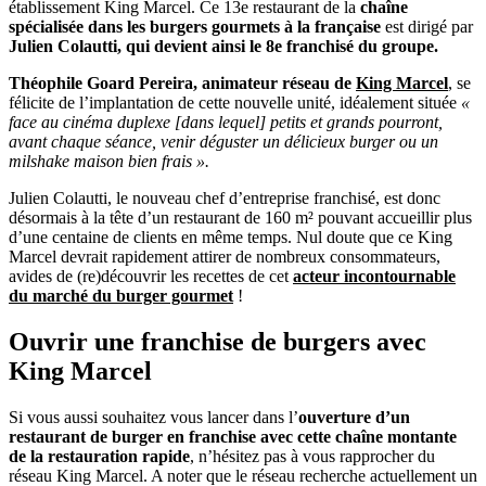
établissement King Marcel. Ce 13e restaurant de la
chaîne
spécialisée dans les burgers gourmets à la française
est dirigé par
Julien Colautti, qui devient ainsi le 8e franchisé du groupe.
Théophile Goard Pereira, animateur réseau de
King Marcel
, se
félicite de l’implantation de cette nouvelle unité, idéalement située
«
face au cinéma duplexe [dans lequel] petits et grands pourront,
avant chaque séance, venir déguster un délicieux burger ou un
milshake maison bien frais ».
Julien Colautti, le nouveau chef d’entreprise franchisé, est donc
désormais à la tête d’un restaurant de 160 m² pouvant accueillir plus
d’une centaine de clients en même temps. Nul doute que ce King
Marcel devrait rapidement attirer de nombreux consommateurs,
avides de (re)découvrir les recettes de cet
acteur incontournable
du marché du burger gourmet
!
Ouvrir une franchise de burgers avec
King Marcel
Si vous aussi souhaitez vous lancer dans l’
ouverture d’un
restaurant de burger en franchise avec cette chaîne montante
de la restauration rapide
, n’hésitez pas à vous rapprocher du
réseau King Marcel. A noter que le réseau recherche actuellement un