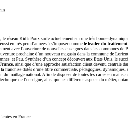
min
ce, le réseau Kid’s Poux surfe actuellement sur une très bonne dynamiqu
a réussi en très peu d’années à s’imposer comme
le leader du traitemen
otamment avec l’ouverture de nouvelles enseignes dans les communes de 
 l’ouverture prochaine d’un nouveau magasin dans la commune de Lorient
Cannes, et Pau. Synthèse d’un concept découvert aux Etats Unis, le succè
 France
, ainsi que d’une approche satisfaction client devenu centrale 
la franchise dotés d’une fibre commerciale, pédagogues, dynamiques, a
t du maillage national. Afin de disposer de toutes les cartes en mains au
re technique de l’enseigne, ainsi que les différents aspects du métier, n
s lentes en France