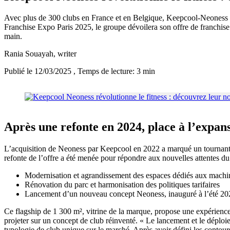
Avec plus de 300 clubs en France et en Belgique, Keepcool-Neoness re
Franchise Expo Paris 2025, le groupe dévoilera son offre de franchise
main.
Rania Souayah
, writer
Publié le 12/03/2025
, Temps de lecture: 3 min
Après une refonte en 2024, place à l’expans
L’acquisition de Neoness par Keepcool en 2022 a marqué un tournant, 
refonte de l’offre a été menée pour répondre aux nouvelles attentes d
Modernisation et agrandissement des espaces dédiés aux machi
Rénovation du parc et harmonisation des politiques tarifaires
Lancement d’un nouveau concept Neoness, inauguré à l’été 20
Ce flagship de 1 300 m², vitrine de la marque, propose une expérienc
projeter sur un concept de club réinventé. « Le lancement et le déplo
typologie de club unique sur le marché. Après avoir défini les contou