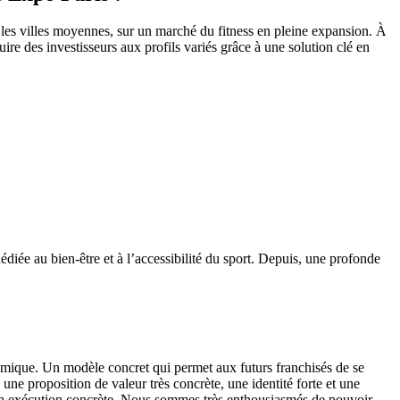
les villes moyennes, sur un marché du fitness en pleine expansion. À
e des investisseurs aux profils variés grâce à une solution clé en
ée au bien-être et à l’accessibilité du sport. Depuis, une profonde
amique. Un modèle concret qui permet aux futurs franchisés de se
e proposition de valeur très concrète, une identité forte et une
e en exécution concrète. Nous sommes très enthousiasmés de pouvoir