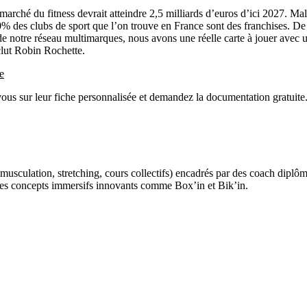
marché du fitness devrait atteindre 2,5 milliards d’euros d’ici 2027. Ma
% des clubs de sport que l’on trouve en France sont des franchises. De 
ce de notre réseau multimarques, nous avons une réelle carte à jouer av
clut Robin Rochette.
e
vous sur leur fiche personnalisée et demandez la documentation gratuite
sculation, stretching, cours collectifs) encadrés par des coach diplômés
des concepts immersifs innovants comme Box’in et Bik’in.