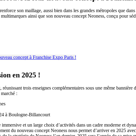
nforce son maillage, aussi bien dans les grandes métropoles que dans 
 multimarques ainsi que son nouveau concept Neoness, conçu pour séduir
ion en 2025 !
réunissant trois enseignes complémentaires sous une même bannière dédi
u marché :
nes
24 à Boulogne-Billancourt
e immersive et un large choix d’activités dans un cadre moderne et dyn
iement du nouveau concept Neoness nous permet d’arriver en 2025 avec un
rs de la stratégie de Neoness l’an dernier, 2025 sera l’année de sa mis