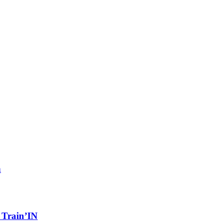
n
t Train’IN