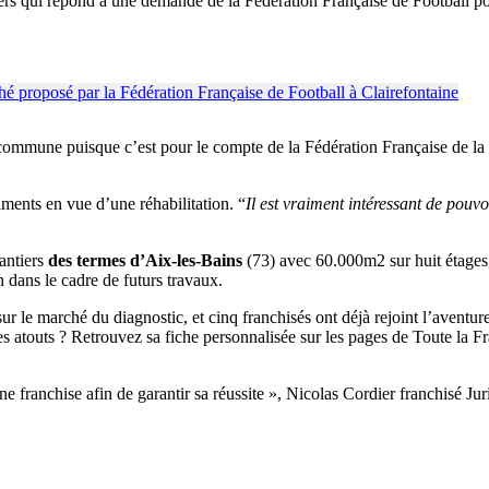
iers qui répond à une demande de la Fédération Française de Football po
commune puisque c’est pour le compte de la Fédération Française de la 
iments en vue d’une réhabilitation. “
Il est vraiment intéressant de pouvo
antiers
des termes d’Aix-les-Bains
(73) avec 60.000m2 sur huit étages
on dans le cadre de futurs travaux.
 le marché du diagnostic, et cinq franchisés ont déjà rejoint l’aventur
es atouts ? Retrouvez sa fiche personnalisée sur les pages de Toute la
e franchise afin de garantir sa réussite », Nicolas Cordier franchisé Ju