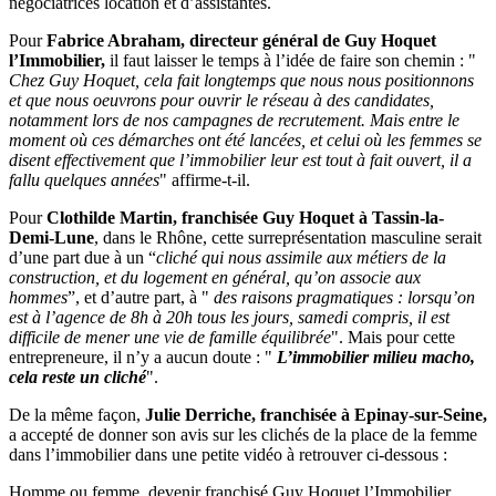
négociatrices location et d’assistantes.
Pour
Fabrice Abraham, directeur général de Guy Hoquet
l’Immobilier,
il faut laisser le temps à l’idée de faire son chemin : "
Chez Guy Hoquet, cela fait longtemps que nous nous positionnons
et que nous oeuvrons pour ouvrir le réseau à des candidates,
notamment lors de nos campagnes de recrutement. Mais entre le
moment où ces démarches ont été lancées, et celui où les femmes se
disent effectivement que l’immobilier leur est tout à fait ouvert, il a
fallu quelques années
" affirme-t-il.
Pour
Clothilde Martin, franchisée Guy Hoquet à Tassin-la-
Demi-Lune
, dans le Rhône, cette surreprésentation masculine serait
d’une part due à un “
cliché qui nous assimile aux métiers de la
construction, et du logement en général, qu’on associe aux
hommes
”, et d’autre part, à "
des raisons pragmatiques : lorsqu’on
est à l’agence de 8h à 20h tous les jours, samedi compris, il est
difficile de mener une vie de famille équilibrée
". Mais pour cette
entrepreneure, il n’y a aucun doute : "
L’immobilier milieu macho,
cela reste un cliché
".
De la même façon,
Julie Derriche, franchisée à Epinay-sur-Seine,
a accepté de donner son avis sur les clichés de la place de la femme
dans l’immobilier dans une petite vidéo à retrouver ci-dessous :
Homme ou femme,
devenir franchisé Guy Hoquet l’Immobilier