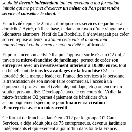
souhaité
devenir indépendant
tout en revenant à ma formation
initiale qui me permet d’exercer
un métier où l’on peut rendre
service et conseiller le client
. »
En activité depuis le 25 mai, il propose ses services de jardinier à
domicile à Aytré, où il est basé, et dans un rayon d’une vingtaine de
kilomètres alentours. Natif de La Rochelle, il n’envisageait pas créer
son entreprise ailleurs.
« J’aime cette ville et ai donc tout
naturellement voulu y exercer mon activité »
, affirme-t-il.
Et pour lancer son activité il a pu s’appuyer sur le réseau O2 qui, à
travers sa
micro-franchise de jardinage
, permet de
créer son
entreprise avec un investissement inférieur à 10.000 euros
, tout
en bénéficiant de tous les
avantages de la franchise O2
: la
notoriété de la marque leader en France des services à la personne,
la transmission de son savoir-faire commercial, l’accès à un
équipement professionnel (véhicule, outillage, etc.) ou encore un
soutien personnalisé. Développée avec le concours de l’
Adie
, la
micro-franchise O2 permet également de bénéficier d’un
accompagnement spécifique pour
financer sa création
d’entreprise avec un microcrédit
.
Ce format de franchise, lancé en 2012 par le groupe O2 Care
Services, a déjà séduit plus de 75 entrepreneurs, devenus jardiniers
indépendants et qui exercent aujourd’hui dans toute la France.