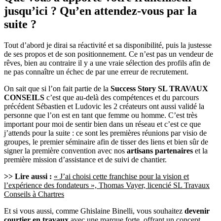
jusqu’ici ? Qu’en attendez-vous par la
suite ?
Tout d’abord je dirai sa réactivité et sa disponibilité, puis la justesse
de ses propos et de son positionnement. Ce n’est pas un vendeur de
rêves, bien au contraire il y a une vraie sélection des profils afin de
ne pas connaître un échec de par une erreur de recrutement.
On sait que si l’on fait partie de la
Success Story SL TRAVAUX
CONSEILS
c’est que au-delà des compétences et du parcours
précédent Sébastien et Ludovic les 2 créateurs ont aussi validé la
personne que l’on est en tant que femme ou homme. C’est très
important pour moi de sentir bien dans un réseau et c’est ce que
j’attends pour la suite : ce sont les premières réunions par visio de
groupes, le premier séminaire afin de tisser des liens et bien sûr de
signer la première convention avec nos
artisans partenaires
et la
première mission d’assistance et de suivi de chantier.
>> Lire aussi :
« J’ai choisi cette franchise pour la vision et
l’expérience des fondateurs », Thomas Vayer, licencié SL Travaux
Conseils à Chartres
Et si vous aussi, comme Ghislaine Binelli, vous souhaitez
devenir
courtier en travaux
avec une marque forte, offrant un concept