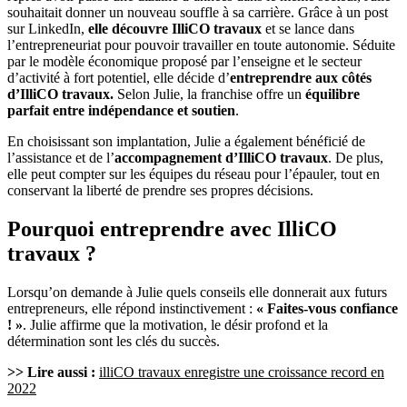
souhaitait donner un nouveau souffle à sa carrière. Grâce à un post
sur LinkedIn,
elle découvre IlliCO travaux
et se lance dans
l’entrepreneuriat pour pouvoir travailler en toute autonomie. Séduite
par le modèle économique proposé par l’enseigne et le secteur
d’activité à fort potentiel, elle décide d’
entreprendre aux côtés
d’IlliCO travaux.
Selon Julie, la franchise offre un
équilibre
parfait entre indépendance et soutien
.
En choisissant son implantation, Julie a également bénéficié de
l’assistance et de l’
accompagnement d’IlliCO travaux
. De plus,
elle peut compter sur les équipes du réseau pour l’épauler, tout en
conservant la liberté de prendre ses propres décisions.
Pourquoi entreprendre avec IlliCO
travaux ?
Lorsqu’on demande à Julie quels conseils elle donnerait aux futurs
entrepreneurs, elle répond instinctivement :
« Faites-vous confiance
! »
. Julie affirme que la motivation, le désir profond et la
détermination sont les clés du succès.
>> Lire aussi :
illiCO travaux enregistre une croissance record en
2022