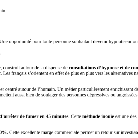
min
opportunité pour toute personne souhaitant devenir hypnotiseur ou ph
r
construit autour de la dispense de
consultations d’hypnose et de con
Les français s’orientent en effet de plus en plus vers les alternatives na
entré autour de l’humain. Un métier particulièrement enrichissant dan
ermettent aussi bien de soulager des personnes dépressives ou angoissée
d’arrêter de fumer en 45 minutes
. Cette
méthode inouïe
est une des 
90%
. Cette excellente marge commerciale permet un retour sur investisseme