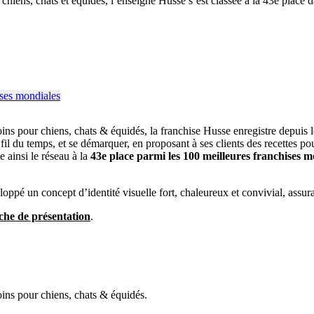
r chiens, chats et équidés, l’enseigne Husse s’est classée à la 43e place
oins pour chiens, chats & équidés, la franchise Husse enregistre depuis
il du temps, et se démarquer, en proposant à ses clients des recettes po
 ainsi le réseau à la
43e place parmi les 100 meilleures franchises m
eloppé un concept d’identité visuelle fort, chaleureux et convivial, assur
iche de présentation
.
oins pour chiens, chats & équidés.