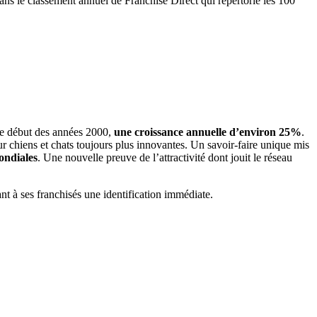
 dans le classement annuel de Franchise Direct qui répertorie les 100
 le début des années 2000,
une croissance annuelle d’environ 25%
.
ur chiens et chats toujours plus innovantes. Un savoir-faire unique mis
ondiales
. Une nouvelle preuve de l’attractivité dont jouit le réseau
ant à ses franchisés une identification immédiate.