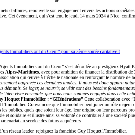
ets d'affaires, renouvelle son engagement envers les actions sociétales
ve. Cet événement, qui s'est tenu le jeudi 14 mars 2024 à Nice, confirme 
ents Immobiliers ont du Cœur” s’est déroulée au prestigieux Hyatt Pala
es Alpes-Maritimes
, avec pour ambition de financer la distribution d
’association qui œuvre à l’échelle nationale en renforçant le nombre de 
reusement aggravée ces dernières années. Il nous est donc apparu natu
 démunis. Se loger, se nourrir, se vêtir sont des besoins fondamentaux 
ur le ‘bien vivre ensemble’ que nous nous sommes engagés dans cette act
uy Hoquet l’Immobilier : “GHénérations”
Cette collaboration avec “
t l’Immobilier. Convaincue que l’immobilier peut jouer un rôle majeur d
 les publics, quels que soient leur âge, leur origine ou leur parcours p
et solidaire et illustre ainsi sa volonté de contribuer à une société plus
artenariat au service des futurs acquéreurs
d’un réseau leader, rejoignez la franchise Guy Hoquet l’Immobilier
.