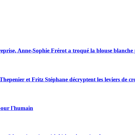
eprise, Anne-Sophie Frérot a troqué la blouse blanche p
Thepenier et Fritz Stéphane décryptent les leviers de 
 pour l'humain