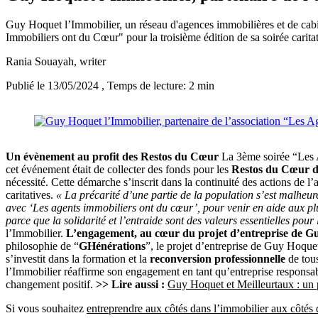
Guy Hoquet l’Immobilier, un réseau d'agences immobilières et de cabin
Immobiliers ont du Cœur" pour la troisième édition de sa soirée caritati
Rania Souayah
, writer
Publié le 13/05/2024
, Temps de lecture: 2 min
Un évènement au profit des Restos du Cœur
La 3ème soirée “Les Ag
cet événement était de collecter des fonds pour les
Restos du Cœur d
nécessité. Cette démarche s’inscrit dans la continuité des actions de l
caritatives.
« La précarité d’une partie de la population s’est malheu
avec ‘Les agents immobiliers ont du cœur’, pour venir en aide aux plus
parce que la solidarité et l’entraide sont des valeurs essentielles po
l’Immobilier.
L’engagement, au cœur du projet d’entreprise de G
philosophie de “
GHénérations
”, le projet d’entreprise de Guy Hoque
s’investit dans la formation et la
reconversion professionnelle
de tous
l’Immobilier réaffirme son engagement en tant qu’entreprise responsable 
changement positif.
>> Lire aussi :
Guy Hoquet et Meilleurtaux : un p
Si vous souhaitez
entreprendre aux côtés dans l’immobilier aux côtés 