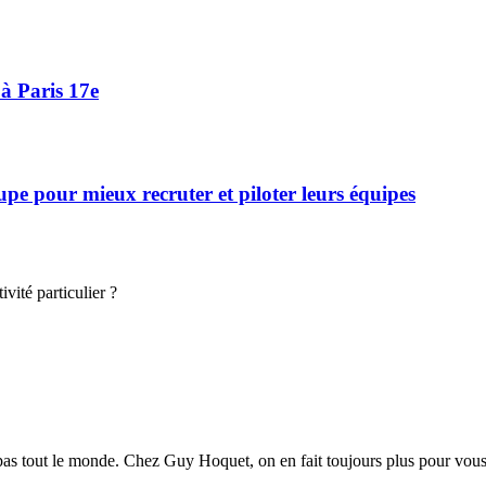
à Paris 17e
 pour mieux recruter et piloter leurs équipes
vité particulier ?
s pas tout le monde. Chez Guy Hoquet, on en fait toujours plus pour vou