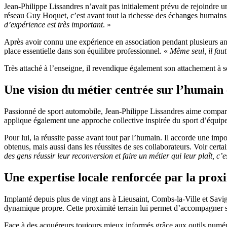
Jean-Philippe Lissandres n’avait pas initialement prévu de rejoindre u
réseau Guy Hoquet, c’est avant tout la richesse des échanges humains
d’expérience est très important
. »
Après avoir connu une expérience en association pendant plusieurs anné
place essentielle dans son équilibre professionnel. «
Même seul, il fau
Très attaché à l’enseigne, il revendique également son attachement à so
Une vision du métier centrée sur l’humain e
Passionné de sport automobile, Jean-Philippe Lissandres aime comparer s
applique également une approche collective inspirée du sport d’équipe
Pour lui, la réussite passe avant tout par l’humain. Il accorde une impo
obtenus, mais aussi dans les réussites de ses collaborateurs. Voir certa
des gens réussir leur reconversion et faire un métier qui leur plaît, c’
Une expertise locale renforcée par la prox
Implanté depuis plus de vingt ans à Lieusaint, Combs-la-Ville et Savi
dynamique propre. Cette proximité terrain lui permet d’accompagner se
Face à des acquéreurs toujours mieux informés grâce aux outils numéri