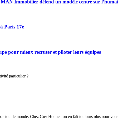
HUMAN Immobilier défend un modèle centré sur l’huma
à Paris 17e
 pour mieux recruter et piloter leurs équipes
vité particulier ?
s pas tout le monde. Chez Guy Hoquet, on en fait toujours plus pour vou