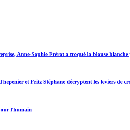
eprise, Anne-Sophie Frérot a troqué la blouse blanche p
Thepenier et Fritz Stéphane décryptent les leviers de 
 pour l'humain