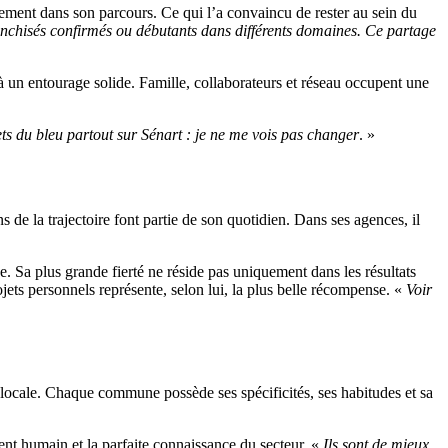
llement dans son parcours. Ce qui l’a convaincu de rester au sein du
anchisés confirmés ou débutants dans différents domaines. Ce partage
à un entourage solide. Famille, collaborateurs et réseau occupent une
ts du bleu partout sur Sénart : je ne me vois pas changer
. »
 de la trajectoire font partie de son quotidien. Dans ses agences, il
ée. Sa plus grande fierté ne réside pas uniquement dans les résultats
ojets personnels représente, selon lui, la plus belle récompense. «
Voir
-locale. Chaque commune possède ses spécificités, ses habitudes et sa
nt humain et la parfaite connaissance du secteur. «
Ils sont de mieux