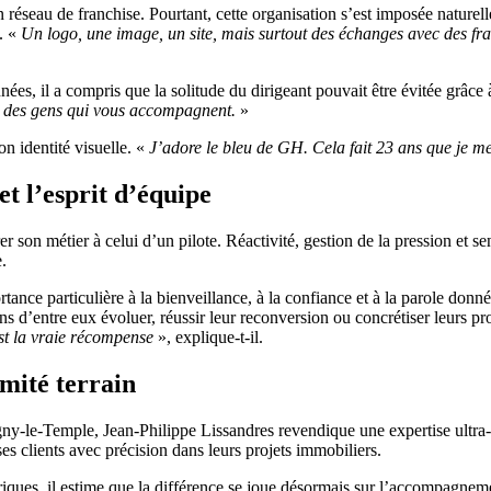
n réseau de franchise. Pourtant, cette organisation s’est imposée nature
. «
Un logo, une image, un site, mais surtout des échanges avec des fr
es, il a compris que la solitude du dirigeant pouvait être évitée grâce 
t des gens qui vous accompagnent.
»
n identité visuelle. «
J’adore le bleu de GH. Cela fait 23 ans que je me
t l’esprit d’équipe
on métier à celui d’un pilote. Réactivité, gestion de la pression et sens
.
rtance particulière à la bienveillance, à la confiance et à la parole donn
ins d’entre eux évoluer, réussir leur reconversion ou concrétiser leurs pr
est la vraie récompense
», explique-t-il.
imité terrain
gny-le-Temple, Jean-Philippe Lissandres revendique une expertise ultra
s clients avec précision dans leurs projets immobiliers.
ques, il estime que la différence se joue désormais sur l’accompagneme