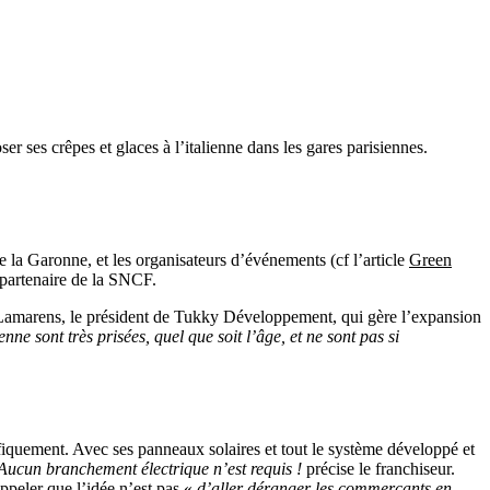
r ses crêpes et glaces à l’italienne dans les gares parisiennes.
de la Garonne, et les organisateurs d’événements (cf l’article
Green
partenaire de la SNCF.
Lamarens, le président de Tukky Développement, qui gère l’expansion
enne sont très prisées, quel que soit l’âge, et ne sont pas si
fiquement. Avec ses panneaux solaires et tout le système développé et
Aucun branchement électrique n’est requis !
précise le franchiseur.
ppeler que l’idée n’est pas «
d’aller déranger les commerçants en