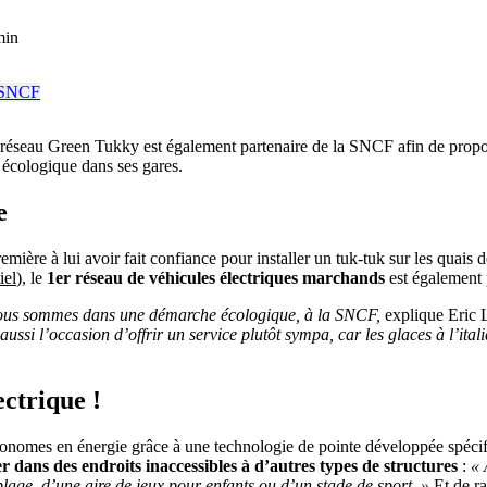
min
le réseau Green Tukky est également partenaire de la SNCF afin de propose
écologique dans ses gares.
e
mière à lui avoir fait confiance pour installer un tuk-tuk sur les quais 
iel
), le
1er réseau de véhicules électriques marchands
est également 
nous sommes dans une démarche écologique, à la SNCF,
explique Eric 
aussi l’occasion d’offrir un service plutôt sympa, car les glaces à l’itali
ctrique !
utonomes en énergie grâce à une technologie de pointe développée spéci
er dans des endroits inaccessibles à d’autres types de structures
:
« 
lage, d’une aire de jeux pour enfants ou d’un stade de sport. »
Et de ra