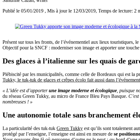
Sandrine Cazan
, writer
Publié le 05/01/2019
, Mis à jour le 12/03/2019
, Temps de lecture: 2 
Présent sur tous les fronts, de l’événementiel aux lieux touristiques, 
Objectif pour la SNCF : moderniser son image et apporter une touche 
Des glaces à l’italienne sur les quais de gar
Plébiscité par les municipalités, comme celle de Bordeaux qui est la pre
Tukky, le tuk-tuk de glaces et crêpes écolo fait aussi dans l’événement
« L’idée est d’apporter
une image moderne et écologique
, puisque 
du réseau Green Tukky, au micro de France Bleu Pays Basque.
C’est 
nombreuses ! »
Une autonomie totale sans branchement éle
La particularité des tuk-tuk
Green Tukky
est qu’ils sont totalement a
protégé par l’enseigne, l’enseigne est ainsi en mesure de
se positionn
Nous pouvons être là où personne d’autre ne le peut : au bord d’une p