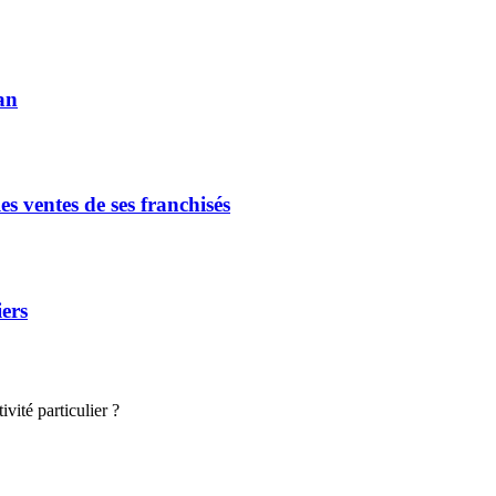
an
s ventes de ses franchisés
iers
vité particulier ?