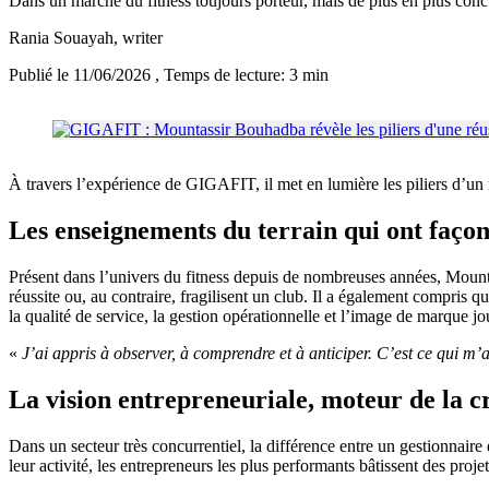
Dans un marché du fitness toujours porteur, mais de plus en plus conc
Rania Souayah
, writer
Publié le 11/06/2026
, Temps de lecture: 3 min
À travers l’expérience de GIGAFIT, il met en lumière les piliers d’un 
Les enseignements du terrain qui ont faço
Présent dans l’univers du fitness depuis de nombreuses années, Mountass
réussite ou, au contraire, fragilisent un club. Il a également compris q
la qualité de service, la gestion opérationnelle et l’image de marque j
«
J’ai appris à observer, à comprendre et à anticiper. C’est ce qui m’a
La vision entrepreneuriale, moteur de la c
Dans un secteur très concurrentiel, la différence entre un gestionnaire
leur activité, les entrepreneurs les plus performants bâtissent des proje