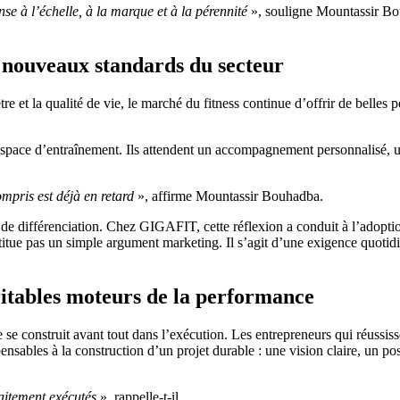
nse à l’échelle, à la marque et à la pérennité
», souligne Mountassir Bou
s nouveaux standards du secteur
tre et la qualité de vie, le marché du fitness continue d’offrir de belles
ace d’entraînement. Ils attendent un accompagnement personnalisé, une 
ompris est déjà en retard
», affirme Mountassir Bouhadba.
de différenciation. Chez GIGAFIT, cette réflexion a conduit à l’adopti
ue pas un simple argument marketing. Il s’agit d’une exigence quotidie
éritables moteurs de la performance
e se construit avant tout dans l’exécution. Les entrepreneurs qui réussis
spensables à la construction d’un projet durable : une vision claire, un 
aitement exécutés
», rappelle-t-il.