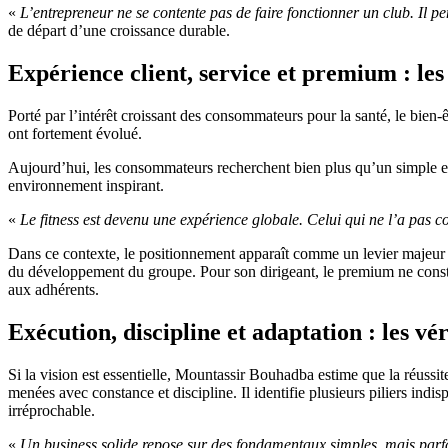
«
L’entrepreneur ne se contente pas de faire fonctionner un club. Il pe
de départ d’une croissance durable.
Expérience client, service et premium : le
Porté par l’intérêt croissant des consommateurs pour la santé, le bien-ê
ont fortement évolué.
Aujourd’hui, les consommateurs recherchent bien plus qu’un simple esp
environnement inspirant.
«
Le fitness est devenu une expérience globale. Celui qui ne l’a pas c
Dans ce contexte, le positionnement apparaît comme un levier majeur 
du développement du groupe. Pour son dirigeant, le premium ne constit
aux adhérents.
Exécution, discipline et adaptation : les v
Si la vision est essentielle, Mountassir Bouhadba estime que la réussit
menées avec constance et discipline. Il identifie plusieurs piliers indi
irréprochable.
«
Un business solide repose sur des fondamentaux simples, mais parf