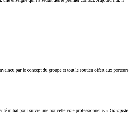
 une enseigne qui l’a séduit dès le premier contact. Aujourd’hui, il
nvaincu par le concept du groupe et tout le soutien offert aux porteurs
tivité initial pour suivre une nouvelle voie professionnelle.
« Garagiste