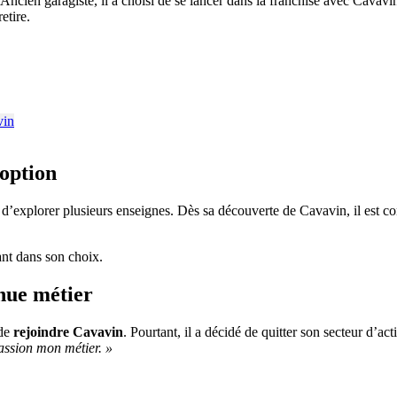
ncien garagiste, il a choisi de se lancer dans la franchise avec Cavavin,
 retire.
option
 d’explorer plusieurs enseignes. Dès sa découverte de Cavavin, il est co
nt dans son choix.
nue métier
 de
rejoindre Cavavin
. Pourtant, il a décidé de quitter son secteur d’ac
assion mon métier. »