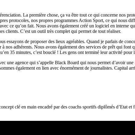
érenciation. La première chose, ça va être tout ce qui concerne nos pro
ropres protocoles, nos propres programmes Action Sport, ce qui nous dif
 avec ce qu’on fait. Nous avons également créé un logiciel en interne qu
ues clients. C’est un outil très complet qui permet de tout réaliser.
us essayons de proposer des lieux agréables. Quand je parlais de concep
ir à nos adhérents. Nous avons également des services de prêt qui font q
qu’en 35 minutes, c’est bouclé ! Les gens ont terminé leur activité pour 
avec une agence qui s’appelle Black Board qui nous permet d’avoir une s
mes également en lien avec énormément de journalistes. Capital arrive 
ncept clé en main encadré par des coachs sportifs diplômés d’Etat et 