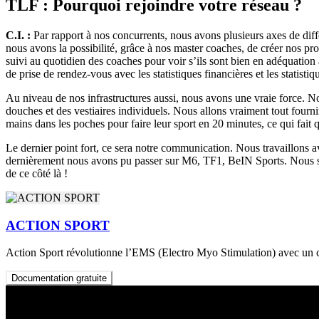
TLF : Pourquoi rejoindre votre réseau ?
C.I. :
Par rapport à nos concurrents, nous avons plusieurs axes de diff
nous avons la possibilité, grâce à nos master coaches, de créer nos p
suivi au quotidien des coaches pour voir s’ils sont bien en adéquation
de prise de rendez-vous avec les statistiques financières et les statistiq
Au niveau de nos infrastructures aussi, nous avons une vraie force. No
douches et des vestiaires individuels. Nous allons vraiment tout fourn
mains dans les poches pour faire leur sport en 20 minutes, ce qui fait 
Le dernier point fort, ce sera notre communication. Nous travaillons 
dernièrement nous avons pu passer sur M6, TF1, BeIN Sports. Nous som
de ce côté là !
ACTION SPORT
Action Sport révolutionne l’EMS (Electro Myo Stimulation) avec un co
Documentation gratuite