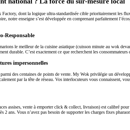
t national ? La force du sur-mesure local
actory, dont la logique ultra-standardisée cible prioritairement les fl
itoire, notre enseigne s’est développée en comprenant parfaitement l’éc
co-Responsable
ions le meilleur de la cuisine asiatique (cuisson minute au wok devant l
ppement durable. C’est exactement ce que recherchent les consommateurs d
ctures impersonnelles
parmi des centaines de points de vente. My Wok privilégie un développ
lement par la tête de réseau. Vos interlocuteurs vous connaissent, vous
s assises, vente à emporter click & collect, livraison) est calibré pour 
dès 2 ans. Vous n’avez pas besoin de supporter les charges fixes phara