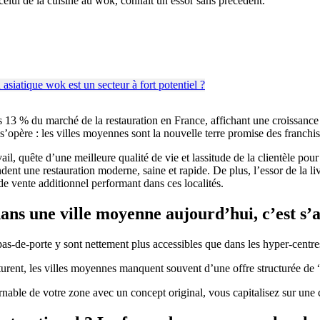
 celui de la cuisine au wok, connaît un essor sans précédent.
s 13 % du marché de la restauration en France, affichant une croissance
 s’opère : les villes moyennes sont la nouvelle terre promise des franchis
il, quête d’une meilleure qualité de vie et lassitude de la clientèle p
nt une restauration moderne, saine et rapide. De plus, l’essor de la li
e vente additionnel performant dans ces localités.
dans une ville moyenne aujourd’hui, c’est s’
as-de-porte y sont nettement plus accessibles que dans les hyper-centr
urent, les villes moyennes manquent souvent d’une offre structurée de “
ble de votre zone avec un concept original, vous capitalisez sur une clien