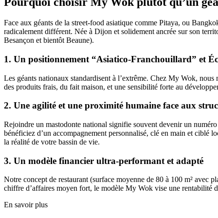
Pourquoi choisir My Wok plutôt qu’un géan
Face aux géants de la street-food asiatique comme Pitaya, ou Bangkok F
radicalement différent. Née à Dijon et solidement ancrée sur son terr
Besançon et bientôt Beaune).
1. Un positionnement “Asiatico-Franchouillard” et É
Les géants nationaux standardisent à l’extrême. Chez My Wok, nous mar
des produits frais, du fait maison, et une sensibilité forte au dévelo
2. Une agilité et une proximité humaine face aux stru
Rejoindre un mastodonte national signifie souvent devenir un numéro 
bénéficiez d’un accompagnement personnalisé, clé en main et ciblé loca
la réalité de votre bassin de vie.
3. Un modèle financier ultra-performant et adapté
Notre concept de restaurant (surface moyenne de 80 à 100 m² avec place
chiffre d’affaires moyen fort, le modèle My Wok vise une rentabilité 
En savoir plus