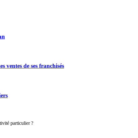
an
s ventes de ses franchisés
iers
vité particulier ?