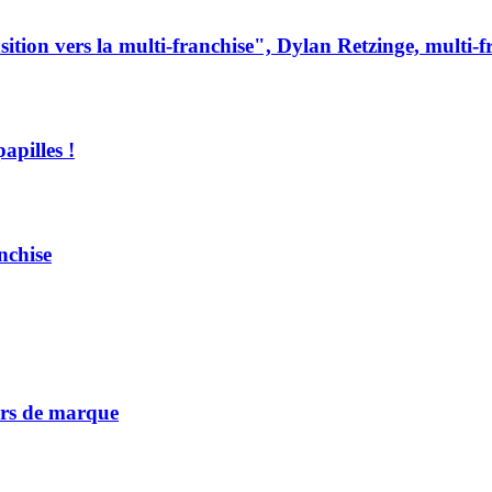
ion vers la multi-franchise", Dylan Retzinge, multi-f
apilles !
nchise
vers de marque