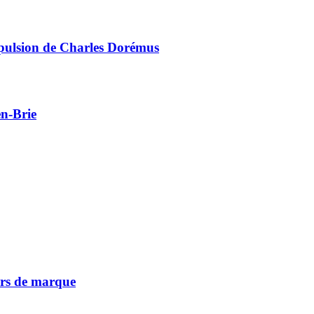
mpulsion de Charles Dorémus
en-Brie
vers de marque