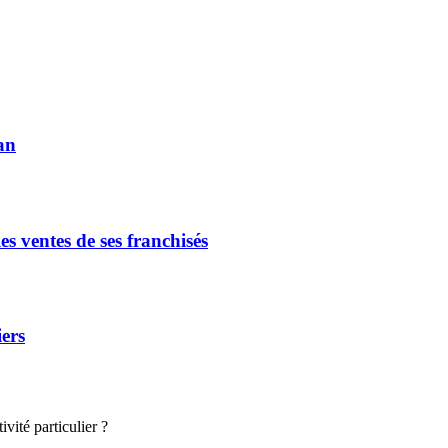
an
s ventes de ses franchisés
iers
vité particulier ?