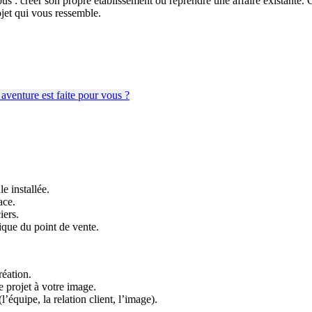
us : créer son propre établissement ou reprendre une affaire existante. C
ojet qui vous ressemble.
e installée.
ace.
iers.
ique du point de vente.
réation.
 projet à votre image.
’équipe, la relation client, l’image).