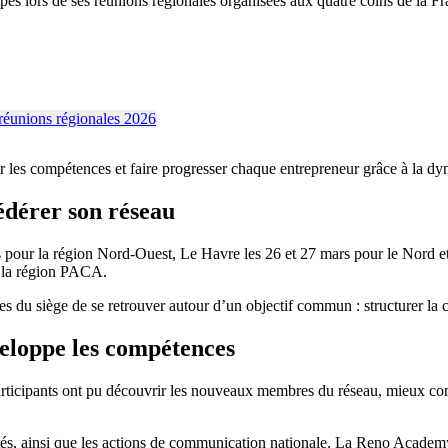
ipes lors de ses réunions régionales organisées aux quatre coins de la Fr
r les compétences et faire progresser chaque entrepreneur grâce à la dy
édérer son réseau
s pour la région Nord-Ouest, Le Havre les 26 et 27 mars pour le Nord et
t la région PACA.
s du siège de se retrouver autour d’un objectif commun : structurer la 
veloppe les compétences
rticipants ont pu découvrir les nouveaux membres du réseau, mieux compr
sentés, ainsi que les actions de communication nationale. La Reno Acad