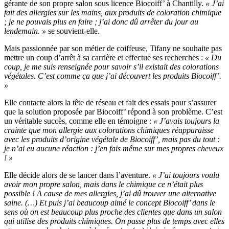
gérante de son propre salon sous licence Biocoiff’ à Chantilly.
« J’ai
fait des allergies sur les mains, aux produits de coloration chimique
; je ne pouvais plus en faire ; j’ai donc dû arrêter du jour au
lendemain. »
se souvient-elle.
Mais passionnée par son métier de coiffeuse, Tifany ne souhaite pas
mettre un coup d’arrêt à sa carrière et effectue ses recherches :
« Du
coup, je me suis renseignée pour savoir s’il existait des colorations
végétales. C’est comme ça que j’ai découvert les produits Biocoiff’.
»
Elle contacte alors la tête de réseau et fait des essais pour s’assurer
que la solution proposée par Biocoiff’ répond à son problème. C’est
un véritable succès, comme elle en témoigne :
« J’avais toujours la
crainte que mon allergie aux colorations chimiques réapparaisse
avec les produits d’origine végétale de Biocoiff’, mais pas du tout :
je n’ai eu aucune réaction : j’en fais même sur mes propres cheveux
! »
Elle décide alors de se lancer dans l’aventure.
« J’ai toujours voulu
avoir mon propre salon, mais dans le chimique ce n’était plus
possible ! A cause de mes allergies, j’ai dû trouver une alternative
saine. (…) Et puis j’ai beaucoup aimé le concept Biocoiff’ dans le
sens où on est beaucoup plus proche des clientes que dans un salon
qui utilise des produits chimiques. On passe plus de temps avec elles