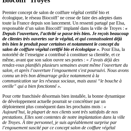
Biocoiff’ Troyes
Premier concept de salon de coiffure végétal certifié bio et
écologique, le réseau Biocoiff’ ne cesse de faire des adeptes dans
toute la France depuis son lancement. Un ressenti partagé par Elsa,
responsable d’un salon Biocoiff’ implanté dans la ville de Troyes :
«
Depuis l’ouverture, l’activité se passe très bien. Je reçois beaucoup
de clientes très ouvertes sur le végétal, et qui connaissaient déjà
très bien le produit pour certaines et notamment le concept du
salon de coiffure végétal certifié bio et écologique »
. Pour Elsa, la
notoriété de l’enseigne a contribué à constituer sa clientèle, et ce
même, avant que son salon ouvre ses portes : «
J’avais déjà des
rendez-vous planifiés plusieurs semaines avant même l’ouverture du
salon, et après l’ouverture l’engouement s’est poursuivi. Nous avons
connu un très bon démarrage grâce notamment à la
communication sur les réseaux sociaux, mais aussi “le bouche à
oreille” qui a bien fonctionné »
.
Pour cette franchisée désormais bien installée, la bonne dynamique
de développement actuelle pourrait se concrétiser par un
déploiement plus conséquent dans les prochains mois :
«
Aujourd’hui, la plupart de nos clients sont très satisfaits de nos
prestations. Elles sont contentes de notre implantation dans la ville
de Troyes. À titre personnel, je suis agréablement surprise par
l’engouement suscité par ce concept salon de coiffure végétal