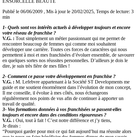
ENSORCELLE BEAUTE
Publié le 06/06/2009
, Mis à jour le 20/02/2025
, Temps de lecture: 3
min
1- Quels sont vos intérêts actuels à développer toujours et encore
votre réseau de franchise ?
V.G. :
Tout simplement un métier passionnant qui me permet de
rencontrer beaucoup de femmes qui comme moi souhaitent
développer une carrière. Toutes ces forces de caractères qui nous
permettent à moi et mes franchisées d’évoluer ensemble, de savourer
en quelques sortes nos réussites personnelles. D’ailleurs je dois le
dire, je suis très fière de mes filles !
2- Comment ce passe votre développement en franchise ?
V.G. :
M. Lefebvre appartenant à la Société ST Developments me
guide et me soutient énormément dans l’évolution de mon concept,
Il me conseille, il évolue à mes côtés, nous échangeons
régulièrement nos points de vus afin de continuer à apporter un
travail de qualité.
3- Vos formations données à vos franchisées se passent-elles
toujours et encore dans des conditions rigoureuses ?
V.G. :
Oui, tout à fait ! C’est notre différence et j’y tiens,
Je dirais :
“Pourquoi garder pour moi ce qui fait aujourd’hui ma réussite alors
que je peux en faire bénéficier des femmes dignes de mon savoir-