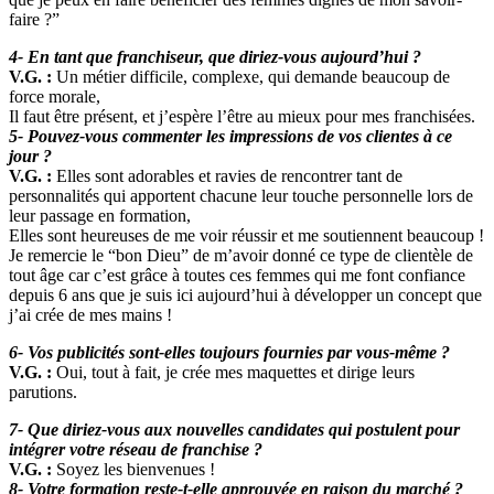
faire ?”
4- En tant que franchiseur, que diriez-vous aujourd’hui ?
V.G. :
Un métier difficile, complexe, qui demande beaucoup de
force morale,
Il faut être présent, et j’espère l’être au mieux pour mes franchisées.
5- Pouvez-vous commenter les impressions de vos clientes à ce
jour ?
V.G. :
Elles sont adorables et ravies de rencontrer tant de
personnalités qui apportent chacune leur touche personnelle lors de
leur passage en formation,
Elles sont heureuses de me voir réussir et me soutiennent beaucoup !
Je remercie le “bon Dieu” de m’avoir donné ce type de clientèle de
tout âge car c’est grâce à toutes ces femmes qui me font confiance
depuis 6 ans que je suis ici aujourd’hui à développer un concept que
j’ai crée de mes mains !
6- Vos publicités sont-elles toujours fournies par vous-même ?
V.G. :
Oui, tout à fait, je crée mes maquettes et dirige leurs
parutions.
7- Que diriez-vous aux nouvelles candidates qui postulent pour
intégrer votre réseau de franchise ?
V.G. :
Soyez les bienvenues !
8- Votre formation reste-t-elle approuvée en raison du marché ?