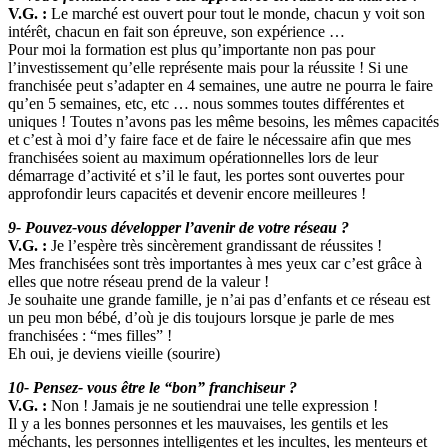
V.G. :
Le marché est ouvert pour tout le monde, chacun y voit son
intérêt, chacun en fait son épreuve, son expérience …
Pour moi la formation est plus qu’importante non pas pour
l’investissement qu’elle représente mais pour la réussite ! Si une
franchisée peut s’adapter en 4 semaines, une autre ne pourra le faire
qu’en 5 semaines, etc, etc … nous sommes toutes différentes et
uniques ! Toutes n’avons pas les même besoins, les mêmes capacités
et c’est à moi d’y faire face et de faire le nécessaire afin que mes
franchisées soient au maximum opérationnelles lors de leur
démarrage d’activité et s’il le faut, les portes sont ouvertes pour
approfondir leurs capacités et devenir encore meilleures !
9- Pouvez-vous développer l’avenir de votre réseau ?
V.G. :
Je l’espère très sincèrement grandissant de réussites !
Mes franchisées sont très importantes à mes yeux car c’est grâce à
elles que notre réseau prend de la valeur !
Je souhaite une grande famille, je n’ai pas d’enfants et ce réseau est
un peu mon bébé, d’où je dis toujours lorsque je parle de mes
franchisées : “mes filles” !
Eh oui, je deviens vieille (sourire)
10- Pensez- vous être le “bon” franchiseur ?
V.G. :
Non ! Jamais je ne soutiendrai une telle expression !
Il y a les bonnes personnes et les mauvaises, les gentils et les
méchants, les personnes intelligentes et les incultes, les menteurs et