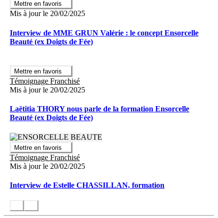
>
Mettre en favoris
> >
Mis à jour le 20/02/2025
Pourquoi ENSORCELLE BEAUTE
_
?
_
Interview de MME GRUN Valérie : le concept Ensorcelle
Beauté (ex Doigts de Fée)
Exclusivité territoriale de l’enseigne
Possibilité d’évolution avec le dispositif “plan carrière”
Mettre en favoris
Formation de la franchisée de 1 mois
Témoignage Franchisé
Mis à jour le 20/02/2025
Une formation complète
L’approche de véritables clientes
Laëtitia THORY nous parle de la formation Ensorcelle
L’approche téléphonique
Beauté (ex Doigts de Fée)
Partenariats
Développement publicitaire et conseils pour la communication
Gestion clientèle
Gestion fournisseurs
Mettre en favoris
Manuel opérationnel
Témoignage Franchisé
Mis à jour le 20/02/2025
Assistance à l’ouverture
:
Interview de Estelle CHASSILLAN, formation
Plan de communication
d’ouverture
Assistance administrative
d’aide à l’ouverture