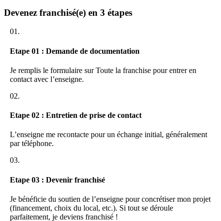
Devenez franchisé(e) en 3 étapes
_Assistance à l’année _:
Animation du réseau,
01.
Recherche et Création
Plans de communications via
Etape 01 : Demande de documentation
internet
Je remplis le formulaire sur Toute la franchise pour entrer en
_
contact avec l’enseigne.
_
02.
Etape 02 : Entretien de prise de contact
L’enseigne me recontacte pour un échange initial, généralement
par téléphone.
03.
Etape 03 : Devenir franchisé
Je bénéficie du soutien de l’enseigne pour concrétiser mon projet
(financement, choix du local, etc.). Si tout se déroule
parfaitement, je deviens franchisé !