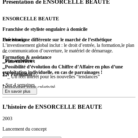
Présentation de ENSORCELLE BEAUTE
ENSORCELLE BEAUTE
Franchise de styliste ongulaire à domicile
Une enseigne différente sur le marché de l’esthétique
Précisions :
L’investissement global inclut : le droit d’entrée, la formation,le plan
__
de communication d’ouverture, le matériel de démarrage.
Formation & assistance
_Vos ambitions
_Plan carrière :
_
_Possibilité d’évolution du Chiffre d’Affaire en plus d’une
exploitation individuelle, en cas de parrainages !
EN Formation :
**_ Un réel intérêt pour les nouvelles “tendances”
• Sur 4 semaines
Développer votre créativité
• en cas de difficultés majeures rencontrées lors de cette formation
En savoir plus
initiale : possibilité d’étendre la formation
Rêve d’un vrai métier passionnant
• possibilité également de suivre une partie de la formation auprès de
L’histoire de ENSORCELLE BEAUTE
franchisées installées et confirmées
Devenir autonome et responsable de votre activité professionnelle
• matériel mis à la disposition de la candidate lors de la formation
• formation complète tant en théorie, pratique, technique, concept,
Se faire une place dans le monde de l’entreprise
2003
relation clientèle et commerciale, administrative …
**_ _**Votre réussite récompensée par notre Plan Carrière
Lancement du concept
Assistance
: