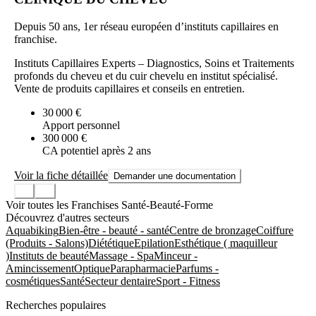
Depuis 50 ans, 1er réseau européen d’instituts capillaires en
franchise.
Instituts Capillaires Experts – Diagnostics, Soins et Traitements
profonds du cheveu et du cuir chevelu en institut spécialisé.
Vente de produits capillaires et conseils en entretien.
30 000 €
Apport personnel
300 000 €
CA potentiel après 2 ans
Voir la fiche détaillée
Demander une documentation
Voir toutes les Franchises Santé-Beauté-Forme
Découvrez d'autres secteurs
Aquabiking
Bien-être - beauté - santé
Centre de bronzage
Coiffure
(Produits - Salons)
Diététique
Epilation
Esthétique ( maquilleur
)
Instituts de beauté
Massage - Spa
Minceur -
Amincissement
Optique
Parapharmacie
Parfums -
cosmétiques
Santé
Secteur dentaire
Sport - Fitness
Recherches populaires