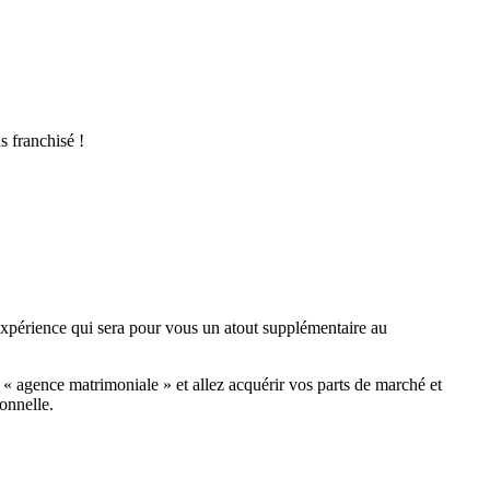
 tandis que les coûts globaux d’installation varient selon les profils
pécifique afin de sécuriser leur lancement.
s franchisé !
 de plusieurs générations de clients. Le réseau prône la
lle constante pour valoriser chaque agence franchisée. Ce
expérience qui sera pour vous un atout supplémentaire au
« agence matrimoniale » et allez acquérir vos parts de marché et
onnelle.