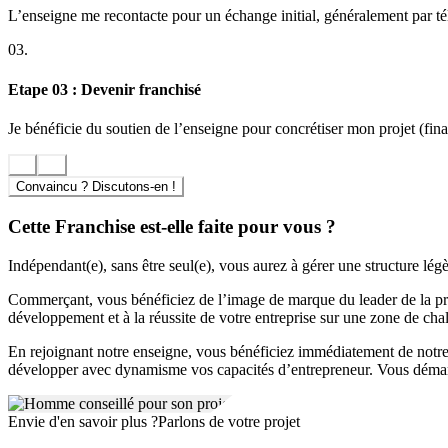
L’enseigne me recontacte pour un échange initial, généralement par t
Investissement et conditions d’accès
03.
Le droit d’entrée pour intégrer le réseau UniCentre est de 13 000 €. U
et les projets locaux. Les royalties mensuelles s’élèvent à 557 €. Le r
Etape 03 : Devenir franchisé
Positionnement et différenciation de l’enseigne
Je bénéficie du soutien de l’enseigne pour concrétiser mon projet (finan
En se basant sur sa notoriété acquise depuis plus de 50 ans, UniCentre 
personnalisation et la confidentialité de chaque rencontre, une rigueu
positionnement expert et de proximité garantit une différenciation nota
Convaincu ? Discutons-en !
Cette Franchise est-elle faite pour vous ?
Indépendant(e), sans être seul(e), vous aurez à gérer une structure légè
Commerçant, vous bénéficiez de l’image de marque du leader de la pro
développement et à la réussite de votre entreprise sur une zone de chal
En rejoignant notre enseigne, vous bénéficiez immédiatement de notre
développer avec dynamisme vos capacités d’entrepreneur. Vous démarrez
Envie d'en savoir plus ?
Parlons de votre projet