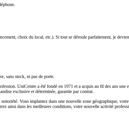
éléphone.
n apport personnel de 20 000 € est recommandé pour amorcer son activité,
éseau partage avec ses nouveaux franchisés des outils et de l’assistance s
cement, choix du local, etc.). Si tout se déroule parfaitement, je devien
s’appuie sur l’expérience de ses conseillers et la confiance bâtie auprès
r dans la sélection des profils, ainsi qu’une communication professionne
ble face aux plateformes de rencontre digitale.
re, sans stock, ni pas de porte.
fession. UniCentre a été fondé en 1971 et a acquis au fil des ans une 
andise exclusive et déterminée, garantie par contrat.
 notoriété. Vous implantez dans une nouvelle zone géographique, votre 
 ainsi dans les meilleures conditions, votre nouvelle activité professi