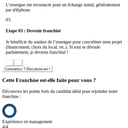
bénéficiant des avantages et de la renommée Promocash.
L’enseigne me recontacte pour un échange initial, généralement
par téléphone.
La franchise-investissement chez Promocash :
03.
Si vous possédez un apport minimal de 150 k€
Vous investissez un apport de départ proportionnel à votre
Etape 03 : Devenir franchisé
projet.
Promocash vous accompagne dans la création de votre
Je bénéficie du soutien de l’enseigne pour concrétiser mon projet
activité (étude prévisionnelle, suivi de chantier, formation,
(financement, choix du local, etc.). Si tout se déroule
comptabilité…).
parfaitement, je deviens franchisé !
Chef d’entreprise, vous gérez librement votre magasin, tout en
bénéficiant des avantages et de la renommée Promocash.
Pertinent et solide, le concept magasin que vous exploitez
Convaincu ? Discutons-en !
rentabilise votre apport de départ.
Cette Franchise est-elle faite pour vous ?
Découvrez les points forts du candidat idéal pour rejoindre notre
franchise :
Expérience en management
4/4