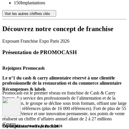
150
Implantations
Voir les autres chiffres clés
Découvrez notre concept de franchise
Exposant Franchise Expo Paris 2026
Présentation de PROMOCASH
Rejoignez Promocash
Le n°1 du cash & carry alimentaire réservé à une clientèle
professionnelle de la restauration et du commerce alimentaire
Récompenses & labels
Promocash est le premier réseau en franchise de Cash & Carry
livreur. Au service des professionnels de l’alimentation et de la
restauration, le groupe se décline sous trois formats, offrant une large
gamme de références (plus de 16 000 références). Fort de plus de 55
ans d’expérience et une innovation permanente, nos points de vente
réalisent un chiffre d’affaires annuel allant de 2 à 27 millions
d’euros.
Où implanter votre franchise
Exposant Franchise Expo Paris 2026