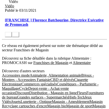
Vidéo
Vidéo
Publié le 03/11/2021
[FRANCHISE ] Florence Batchourine, Directrice Exécutive
de Promocash
Ce réseau est également présent sur notre site thématique dédié au
secteur Franchises de Magasin
Découvrez sa fiche détaillée dans la rubrique Alimentaire :
PROMOCASH sur
Franchises de Magasin
et
Alimentaire
Découvrez d'autres secteurs
Accessoires mode
Animalerie, Alimentation animale
Bijoux -
Montres - Accessoires Fantaisie
CBD et dérivés
Cigarette
Electronique
Commerces spécialisés
Cosmétiques - Parfumerie -
Maquillage
Cycle
Depot-vente - Achat-vente
occasion
Discount
Distribution - Magasin en ligne
Fleurs
Fournitures
de bureau
Grandes surfaces - Supermarchés
High-Tech
Jeux
Vidéo
Jouets
Lunetterie - Optique
Magasin - Ameublement
Magasin
Recyclage cartouches d'encre
Magasin bio
Magasin de sport
Magasin