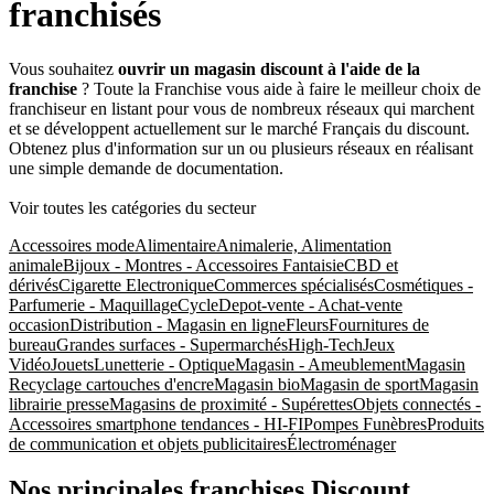
franchisés
Vous souhaitez
ouvrir un magasin discount à l'aide de la
franchise
? Toute la Franchise vous aide à faire le meilleur choix de
franchiseur en listant pour vous de nombreux réseaux qui marchent
et se développent actuellement sur le marché Français du discount.
Obtenez plus d'information sur un ou plusieurs réseaux en réalisant
une simple demande de documentation.
Voir toutes les catégories du secteur
Accessoires mode
Alimentaire
Animalerie, Alimentation
animale
Bijoux - Montres - Accessoires Fantaisie
CBD et
dérivés
Cigarette Electronique
Commerces spécialisés
Cosmétiques -
Parfumerie - Maquillage
Cycle
Depot-vente - Achat-vente
occasion
Distribution - Magasin en ligne
Fleurs
Fournitures de
bureau
Grandes surfaces - Supermarchés
High-Tech
Jeux
Vidéo
Jouets
Lunetterie - Optique
Magasin - Ameublement
Magasin
Recyclage cartouches d'encre
Magasin bio
Magasin de sport
Magasin
librairie presse
Magasins de proximité - Supérettes
Objets connectés -
Accessoires smartphone tendances - HI-FI
Pompes Funèbres
Produits
de communication et objets publicitaires
Électroménager
Nos principales franchises Discount