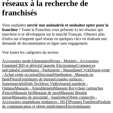
réseaux à la recherche de
franchisés
Vous souhaitez
ouvrir une animalerie et souhaitez opter pour la
franchise
? Toute la Franchise vous présente ici les réseaux qui
marchent et se développent sur le marché Français. Obtenez plus
d'infos sur n'importe quel réseau en quelques clics en réalisant une
demande de documentation en ligne sans engagement.
Voir toutes les catégories du secteur
Accessoires mode
Alimentaire
Bijoux - Montres - Accessoires
Fantaisie
CBD et dérivés
Cigarette Electronique
Commerces
spécialisés
Cosmétiques - Parfumerie - Maquillage
Cycle
Depot-vente
- Achat-vente occasion
Discount
Distribution - Magasin en
ligne
Fleurs
Fournitures de bureau
Grandes surfaces -
Supermarchés
High-Tech
Jeux Vidéo
Jouets
Lunetterie -
Optique
Magasin - Ameublement
Magasin Recyclage cartouches
d'encre
Magasin bio
Magasin de sport
Magasin librairie
presse
Magasins de proximité - Supérettes
Objets connectés -
Accessoires smartphone tendances - HI-FI
Pompes Funèbres
Produits
de communication et objets publicitaires
Électroménager