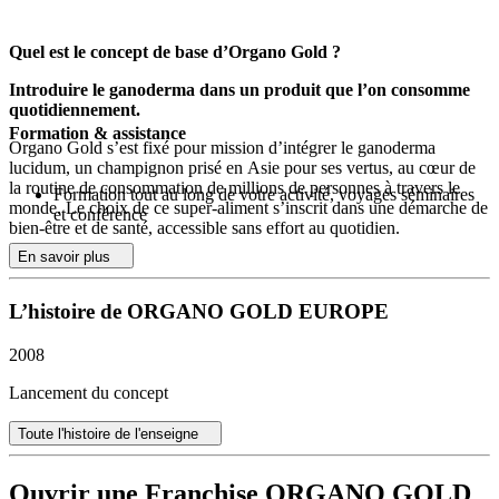
Quel est le concept de base d’Organo Gold ?
Introduire le ganoderma dans un produit que l’on consomme
quotidiennement.
Formation & assistance
Organo Gold s’est fixé pour mission d’intégrer le ganoderma
lucidum, un champignon prisé en Asie pour ses vertus, au cœur de
la routine de consommation de millions de personnes à travers le
Formation tout au long de votre activité, voyages séminaires
monde. Le choix de ce super-aliment s’inscrit dans une démarche de
et conférence
bien-être et de santé, accessible sans effort au quotidien.
En savoir plus
Quel meilleur vecteur pour diffuser les bienfaits du ganoderma
qu’un produit apprécié et présent dans de nombreux foyers ? Le café
s’est naturellement imposé comme l’allié idéal. Présent sur chaque
L’histoire de ORGANO GOLD EUROPE
table au petit-déjeuner ou lors des pauses, il permet d’intégrer ce
complément alimentaire à chaque moment de la journée.
2008
L’innovation Organo Gold : le café santé enrichi au ganoderma
Lancement du concept
Le café santé Organo Gold combine plaisir gustatif et attention
Toute l'histoire de l'enseigne
portée au bien-être. Grâce à la présence du ganoderma, il atténue les
effets parfois trop toniques de la caféine, permettant à chacun de
savourer sa boisson à tout moment de la journée, y compris le soir.
Ouvrir une Franchise ORGANO GOLD