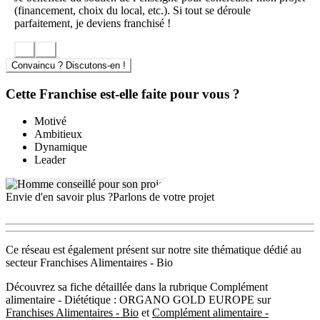
démarrer de chez soi, sans barrières financières importantes ni
(financement, choix du local, etc.). Si tout se déroule
dépenses publicitaires importantes. Ce modèle convient aussi bien à
parfaitement, je deviens franchisé !
ceux souhaitant une activité complémentaire qu’aux entrepreneurs
désireux de construire un réseau puissant autour du café santé.
Convaincu ? Discutons-en !
Les engagements d’Organo Gold auprès de ses franchisés
Cette Franchise est-elle faite pour vous ?
Organo Gold accompagne ses franchisés tout au long de leur
parcours : formations sur le marketing relationnel, accès à des outils
digitaux, supports de vente personnalisés et conseils réguliers pour
Motivé
renforcer l’activité. Un réseau d’entraide et de soutien permet de
Ambitieux
grandir au sein d’une communauté structurée et motivée.
Dynamique
Leader
Envie d'en savoir plus ?
Parlons de votre projet
Ce réseau est également présent sur notre site thématique dédié au
secteur Franchises Alimentaires - Bio
Découvrez sa fiche détaillée dans la rubrique Complément
alimentaire - Diététique : ORGANO GOLD EUROPE sur
Franchises Alimentaires - Bio
et
Complément alimentaire -