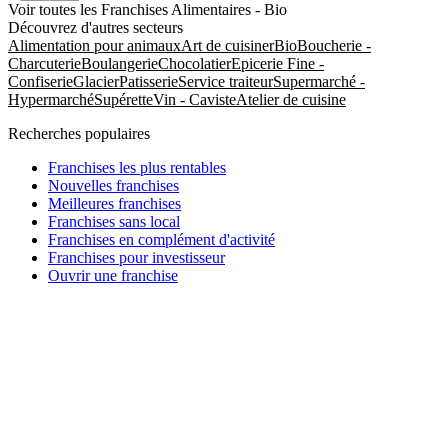
Voir toutes les Franchises Alimentaires - Bio
Découvrez d'autres secteurs
Alimentation pour animaux
Art de cuisiner
Bio
Boucherie -
Charcuterie
Boulangerie
Chocolatier
Epicerie Fine -
Confiserie
Glacier
Patisserie
Service traiteur
Supermarché -
Hypermarché
Supérette
Vin - Caviste
Atelier de cuisine
Recherches populaires
Franchises les plus rentables
Nouvelles franchises
Meilleures franchises
Franchises sans local
Franchises en complément d'activité
Franchises pour investisseur
Ouvrir une franchise