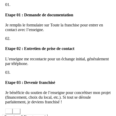
01.
AVANTAGES FINANCIERS :
Rentable en quelques mois : Grâce à notre stratégie marketing
Etape 01 : Demande de documentation
ultra ciblée développée en interne, vous allez acquérir vos
premiers clients très rapidement. Il nous a fallu une soirée
Je remplis le formulaire sur Toute la franchise pour entrer en
pour rentabiliser notre premier club, et un mois pour
contact avec l’enseigne.
rentabiliser notre franchise,
Retour sur investissement en moins d’un an : Avec nos
02.
abonnements à 200€/mois, nos clubs ont besoin de 50 clients
uniquement pour être rentables, ce qui va vous permettre de
Etape 02 : Entretien de prise de contact
dégager du bénéfice très rapidement.
L’enseigne me recontacte pour un échange initial, généralement
par téléphone.
03.
Etape 03 : Devenir franchisé
Je bénéficie du soutien de l’enseigne pour concrétiser mon projet
(financement, choix du local, etc.). Si tout se déroule
parfaitement, je deviens franchisé !