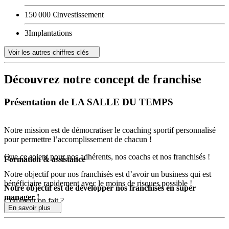
150 000 €
Investissement
3
Implantations
Voir les autres chiffres clés
Découvrez notre concept de franchise
Présentation de LA SALLE DU TEMPS
Notre mission est de démocratiser le coaching sportif personnalisé
pour permettre l’accomplissement de chacun !
Que ce soient pour nos adhérents, nos coachs et nos franchisés !
Formation & assistance
Notre objectif pour nos franchisés est d’avoir un business qui est
bénéficiaire rapidement avec le moins de risques possible !
Notre objectif est de développer nos franchisés en super
manager !
Comment on fait ?
En savoir plus
Un accompagnement pour la création de votre équipe,
Des coachs performants, formés directement par notre centre
Une formation commerciale pour aller chercher vos adhérents,
de formation !