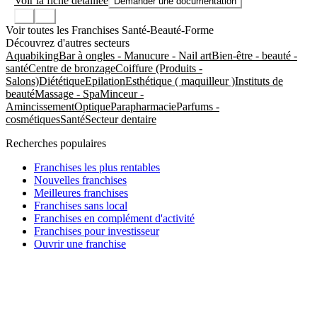
Voir la fiche détaillée
Demander une documentation
Voir toutes les Franchises Santé-Beauté-Forme
Découvrez d'autres secteurs
Aquabiking
Bar à ongles - Manucure - Nail art
Bien-être - beauté -
santé
Centre de bronzage
Coiffure (Produits -
Salons)
Diététique
Epilation
Esthétique ( maquilleur )
Instituts de
beauté
Massage - Spa
Minceur -
Amincissement
Optique
Parapharmacie
Parfums -
cosmétiques
Santé
Secteur dentaire
Recherches populaires
Franchises les plus rentables
Nouvelles franchises
Meilleures franchises
Franchises sans local
Franchises en complément d'activité
Franchises pour investisseur
Ouvrir une franchise