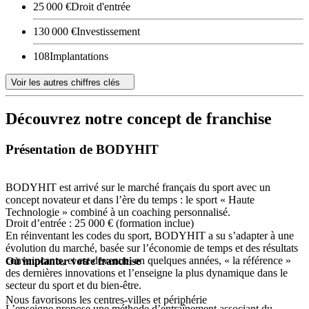
25 000 €
Droit d'entrée
130 000 €
Investissement
108
Implantations
Voir les autres chiffres clés
Découvrez notre concept de franchise
Présentation de BODYHIT
BODYHIT est arrivé sur le marché français du sport avec un
concept novateur et dans l’ère du temps : le sport « Haute
Technologie » combiné à un coaching personnalisé.
Droit d’entrée : 25 000 € (formation inclue)
En réinventant les codes du sport, BODYHIT a su s’adapter à une
évolution du marché, basée sur l’économie de temps et des résultats
convaincants, et est devenue, en quelques années, « la référence »
Où implanter votre franchise
des dernières innovations et l’enseigne la plus dynamique dans le
secteur du sport et du bien-être.
Nous favorisons les centres-villes et périphérie
L’enseigne propose une méthode d’entraînement associant du