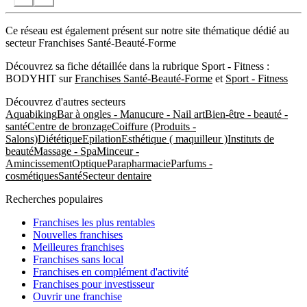
Ce réseau est également présent sur notre site thématique dédié au
secteur Franchises Santé-Beauté-Forme
Découvrez sa fiche détaillée dans la rubrique Sport - Fitness :
BODYHIT sur
Franchises Santé-Beauté-Forme
et
Sport - Fitness
Découvrez d'autres secteurs
Aquabiking
Bar à ongles - Manucure - Nail art
Bien-être - beauté -
santé
Centre de bronzage
Coiffure (Produits -
Salons)
Diététique
Epilation
Esthétique ( maquilleur )
Instituts de
beauté
Massage - Spa
Minceur -
Amincissement
Optique
Parapharmacie
Parfums -
cosmétiques
Santé
Secteur dentaire
Recherches populaires
Franchises les plus rentables
Nouvelles franchises
Meilleures franchises
Franchises sans local
Franchises en complément d'activité
Franchises pour investisseur
Ouvrir une franchise