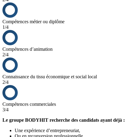
Point mort atteint en 3 mois d’exercice.
Chiffre d’affaires (après 2 ans d’activité) de 200 K€.
ROI atteint avant la fin de la 2ᵉ année d’exercice.
60 % des franchisés sont dupliqués.
Compétences métier ou diplôme
1/4
Compétences d’animation
2/4
Connaissance du tissu économique et social local
2/4
Compétences commerciales
3/4
Le groupe BODYHIT recherche des candidats ayant déjà :
Une expérience d’entrepreneuriat,
Ou en reconversion professionnelle,