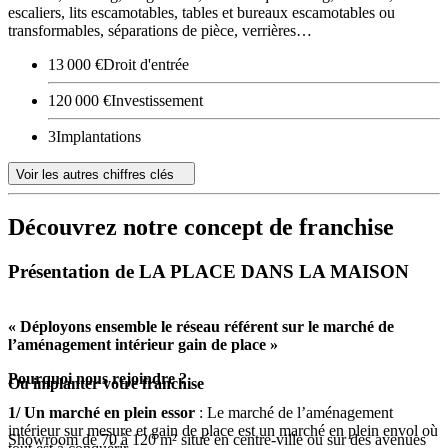
escaliers, lits escamotables, tables et bureaux escamotables ou
transformables, séparations de pièce, verrières…
13 000 €
Droit d'entrée
120 000 €
Investissement
3
Implantations
Voir les autres chiffres clés
Découvrez notre concept de franchise
Présentation de LA PLACE DANS LA MAISON
« Déployons ensemble le réseau référent sur le marché de
l’aménagement intérieur gain de place »
Pourquoi nous rejoindre ?
Où implanter votre franchise
1/ Un marché en plein essor
: Le marché de l’aménagement
intérieur sur mesure et gain de place est un marché en plein envol où
Showroom de 70 à 120 m² situé en centre-ville ou sur des avenues