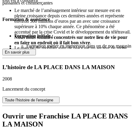
tout est à conquérir
passantes et commerçantes
Le marché de l’aménagement intérieur sur mesure est en
pleine croissance depuis ces dernières années et représente
Formation & assistance
environ 500 millions d’euros par an avec une croissance
supérieure à 10% chaque année. Ce phénomène a été
accentué par la crise Covid et le développement du télétravail.
Formation initiale :
Nous nous sommes concentrés sur notre lieu de vie pour
en faire un endroit où il fait bon vivre
.
Formation métier en immersion dans un de nos magasin
Le marché du mobilier gain de place est un secteur de niche
Formation à l’utilisation des logiciels de gestion
En savoir plus
dans lequel nous œuvrons, avec succès, depuis 15 ans. Ce
et de conception
marché offre des perspectives de forte croissance dans les
Formation à la gestion de son centre de profit
prochaines années au regard du contexte tendu et de plus en
L’histoire de LA PLACE DANS LA MAISON
plus contraignant des secteurs de la construction (raréfaction
Formation continue
:
des terrains à bâtir, lois et normes environnementales…) et de
2008
l’immobilier (prix au m2 élevés).
A l’avenir, nous serons
Formation commerciale et produit
obligés de vivre dans des logements de plus en plus petits.
Formation au management
Lancement du concept
2/ Un positionnement unique sur le marché
: Fort des constats
Assistances
Toute l'histoire de l'enseigne
précédents, La Place dans la Maison est la seule enseigne à proposer
une offre complète pour répondre au besoin d’optimisation des
Juridique
espaces dans toutes les pièces d’un logement. Pour cela nous
RH/Social
Ouvrir une Franchise LA PLACE DANS
proposons une solution unique d’aménagement intérieur sur mesure
Informatique
et de mobilier gain de place.
LA MAISON
Marketing et communication
3/ Un concept solide et fiable
: Notre modèle est basé sur de la