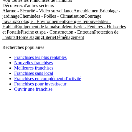
Voir toutes les Franchises de l'Habitat
Découvrez d'autres secteurs
Alarme - Sécurité - Vidéo surveillance
Ameublement
Bricolage -
jardinage
Cheminées - Poêles - Climatisation
Courtage
travaux
Ecologie - Environnement
Energies renouvelables -
Habitat
Equipement de la maison
Menuiserie - Fenêtres - Huisseries
et Portails
Piscine et spa - Construction - Entretien
Protection de
l'habitat
Home staging
Literie
Déménagement
Recherches populaires
Franchises les plus rentables
Nouvelles franchises
Meilleures franchises
Franchises sans local
Franchises en complément d'activité
Franchises pour investisseur
Ouvrir une franchise