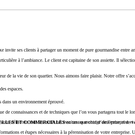
e invite ses clients à partager un moment de pure gourmandise entre ami
culière à l’ambiance. Le client est capitaine de son assiette. Il sélecti
teur de la vie de son quartier. Nous aimons faire plaisir. Notre offre
 des espaces.
ées dans un environnement éprouvé.
ue de connaissances et de techniques que l’on vous partagera tout le lo
ous délivrons tous les outils nécessaires au montage de l’entreprise et 
NELLES ET COMMERCIALES
en tant que chef d’entreprise et de vo
ormations et étapes nécessaires à la pérennisation de votre entreprise.