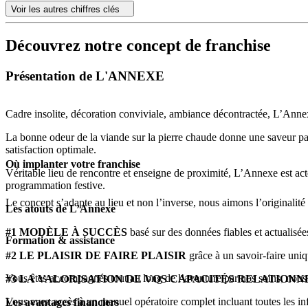
Voir les autres chiffres clés
Découvrez notre concept de franchise
Présentation de L'ANNEXE
Cadre insolite, décoration conviviale, ambiance décontractée, L’Annex
La bonne odeur de la viande sur la pierre chaude donne une saveur parti
satisfaction optimale.
Où implanter votre franchise
Véritable lieu de rencontre et enseigne de proximité, L’Annexe est ac
programmation festive.
Le concept s’adapte au lieu et non l’inverse, nous aimons l’originalité
Les atouts de L’Annexe
#1 MODÈLE À SUCCÈS
basé sur des données fiables et actualis
Formation & assistance
#2 LE PLAISIR DE FAIRE PLAISIR
grâce à un savoir-faire uniq
Vous êtes accompagnés tout au long de l’aventure par nos soins, nous v
#3 LA VALORISATION DE VOS CAPACITÉS RELATION
Vous avez accès à un manuel opératoire complet incluant toutes les inf
Les avantages financiers