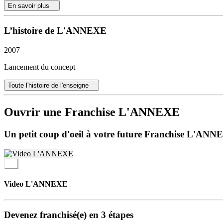
familiariser avec le concept et nous nous déplaçons à l’ouverture du r
En savoir plus
Vous profiterez d’un modèle à succès basé sur des données fiables et
Un retour sur investissement dès la première année pour nos franchisé
L’histoire de L'ANNEXE
Un résultat net dès la première année. Les coûts des matières premières 
2007
très rentable.
Lancement du concept
Toute l'histoire de l'enseigne
Ouvrir une Franchise L'ANNEXE
Un petit coup d'oeil à votre future Franchise L'AN
Video L'ANNEXE
Devenez franchisé(e) en 3 étapes