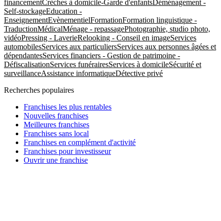
financement
Crèches à domicile-Garde d'enfants
Déménagement -
Self-stockage
Education -
Enseignement
Evènementiel
Formation
Formation linguistique -
Traduction
Médical
Ménage - repassage
Photographie, studio photo,
vidéo
Pressing - Laverie
Relooking - Conseil en image
Services
automobiles
Services aux particuliers
Services aux personnes âgées et
dépendantes
Services financiers - Gestion de patrimoine -
Défiscalisation
Services funéraires
Services à domicile
Sécurité et
surveillance
Assistance informatique
Détective privé
Recherches populaires
Franchises les plus rentables
Nouvelles franchises
Meilleures franchises
Franchises sans local
Franchises en complément d'activité
Franchises pour investisseur
Ouvrir une franchise