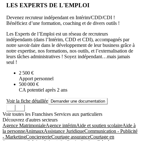
LES EXPERTS DE L'EMPLOI
Devenez recruteur indépendant en Intérim/CDD/CDI !
Bénéficiez d’une formation, coaching et de divers outils !
Les Experts de l’Emploi est un réseau de recruteurs
indépendants (dans l’Intérim, CDD et CDI), accompagnés par
notre savoir-faire dans le développement de leur business grâce à
notre expertise, nos formations, nos outils, et l’externalisation de
leurs tâches administratives ! Soyez indépendant…mais jamais
seul !
2 500 €
Apport personnel
500 000 €
CA potentiel après 2 ans
Voir la fiche détaillée
Demander une documentation
Voir toutes les Franchises Services aux particuliers
Découvrez d'autres secteurs
Agence Matrimoniale
Agence intérim
Aide et soutien scolaire
Aide à
la personne
Animaux
Assistance Juridique
Communication - Publicité
- Marketing
Conciergerie
Courtage assurance
Courtage en