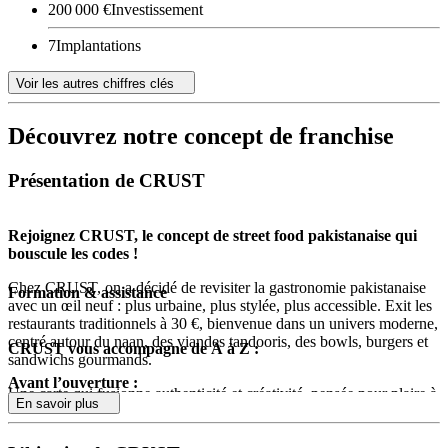
200 000 €
Investissement
7
Implantations
Voir les autres chiffres clés
Découvrez notre concept de franchise
Présentation de CRUST
Rejoignez CRUST, le concept de street food pakistanaise qui
bouscule les codes !
Chez CRUST, on a décidé de revisiter la gastronomie pakistanaise
Formation & assistance
avec un œil neuf : plus urbaine, plus stylée, plus accessible. Exit les
restaurants traditionnels à 30 €, bienvenue dans un univers moderne,
centré autour du naan, des viandes tandooris, des bowls, burgers et
CRUST vous accompagne de A à Z :
sandwichs gourmands.
Avant l’ouverture :
Une carte qui fusionne authenticité et créativité, pensée pour plaire à
En savoir plus
la nouvelle génération, et qui séduit autant les amateurs de nouvelles
Aide à la recherche et validation du local
saveurs que les curieux en quête de découvertes. Le tout dans un
Démarches administratives et aménagement
cadre graphique, chaleureux et immersif, avec une ambiance 100 %