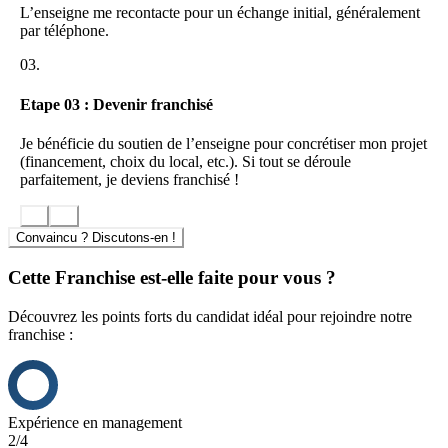
L’enseigne me recontacte pour un échange initial, généralement
Notre carte est conçue pour optimiser le ticket moyen tout en
par téléphone.
maîtrisant les coûts. Résultat : un excellent retour sur investissement,
avec une forte rentabilité sur place et en livraison.
03.
3. Des sauces maison exclusives, prêtes à l’emploi
Etape 03 : Devenir franchisé
Nos sauces signatures sont faites maison, standardisées pour garantir
Je bénéficie du soutien de l’enseigne pour concrétiser mon projet
une qualité constante et livrées prêtes à l’emploi à nos franchisés. Un
(financement, choix du local, etc.). Si tout se déroule
vrai avantage compétitif, réservé uniquement au réseau CRUST.
parfaitement, je deviens franchisé !
4. Un branding fort et différenciant
Identité visuelle affirmée, ambiance urbaine, storytelling puissant :
Convaincu ? Discutons-en !
CRUST attire, intrigue et fidélise. Vous bénéficiez d’un univers de
marque complet et impactant.
Cette Franchise est-elle faite pour vous ?
5. Un accompagnement complet et structuré
Découvrez les points forts du candidat idéal pour rejoindre notre
Local, formation, ouverture, gestion, animation : nous sommes à vos
franchise :
côtés à chaque étape avec des process, des outils de pilotage, des
supports marketing et une plateforme de formation continue.
AVANTAGES FINANCIERS
Expérience en management
Chez CRUST, chaque élément du concept a été pensé pour
2/4