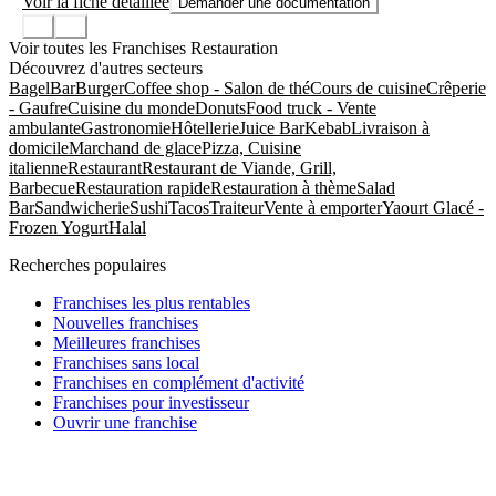
Voir la fiche détaillée
Demander une documentation
Voir toutes les Franchises Restauration
Découvrez d'autres secteurs
Bagel
Bar
Burger
Coffee shop - Salon de thé
Cours de cuisine
Crêperie
- Gaufre
Cuisine du monde
Donuts
Food truck - Vente
ambulante
Gastronomie
Hôtellerie
Juice Bar
Kebab
Livraison à
domicile
Marchand de glace
Pizza, Cuisine
italienne
Restaurant
Restaurant de Viande, Grill,
Barbecue
Restauration rapide
Restauration à thème
Salad
Bar
Sandwicherie
Sushi
Tacos
Traiteur
Vente à emporter
Yaourt Glacé -
Frozen Yogurt
Halal
Recherches populaires
Franchises les plus rentables
Nouvelles franchises
Meilleures franchises
Franchises sans local
Franchises en complément d'activité
Franchises pour investisseur
Ouvrir une franchise