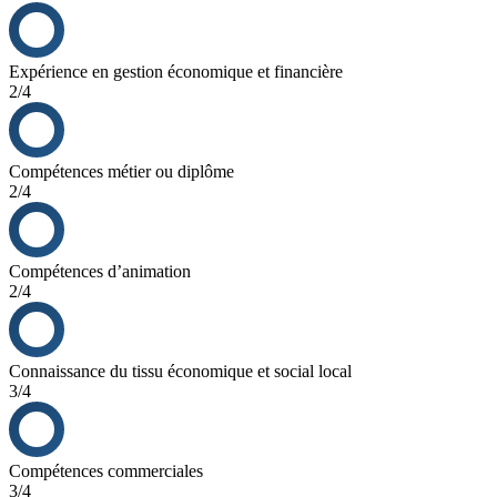
maximiser la rentabilité.
Notre modèle repose sur :
Expérience en gestion économique et financière
Un coût matière optimisé grâce à des recettes maison simples,
2/4
mais percutantes.
Une structure légère et des équipements adaptés à de petits
espaces.
Une carte qui permet d’augmenter le panier moyen sans
Compétences métier ou diplôme
complexité en cuisine.
2/4
Une stratégie de vente mixte (salle / livraison) pour capter un
maximum de chiffre d’affaires.
Résultat : une marge confortable, une rentabilité rapide et une
Compétences d’animation
croissance pérenne.
2/4
Connaissance du tissu économique et social local
3/4
Compétences commerciales
3/4