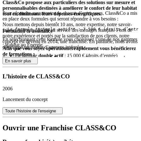
Class&Co propose aux particuliers des solutions sur mesure et
personnalisables destinées à améliorer le confort de leur habitat
Pour répondre aux attentes de chacun d’entre vous, Class&Co a mis
tout en diminuant leurs dépenses énergétiques.
en place deux formules qui seront répondre à vos besoins :
Nous mettons depuis bientôt 10 ans, notre expertise, notre savoir-
faire et notre savoir-être au service des ménages français. Forts de
Formation & assistance
notre expérience et portés par la satisfaction de nos clients, notre
En sélectionnant cette formule vous choisissez l’une de nos gammes
concept est devenu en 2014, une franchise. En parallèle, nous avons
: Habitat ou Énergie.
développé un réseau d’agences intégrées.
Afin que vous soyez opérationnel rapidement vous bénéficierez
de formations :
La formule
double actif
: 15 000 € (droits d’entrée)
Soucieux du présent et de l’avenir, nous offrons une gamme de
En savoir plus
produits de haute qualité permettant à nos clients de rendre leur
Commerciales
Avec cette formule, plus besoin d’hésiter, vous avez accès à
habitat sain et moins coûteux en énergie.
Techniques
l’ensemble de nos gammes : Habitat et Énergie.
L’histoire de CLASS&CO
Administratives
Vous serez également accompagné dans le déploiement de votre
2006
Portes d’entrée
communication locale.
Lancement du concept
Fenêtres et fenêtres de toit
Retrouvez tous les détails sur :
http://franchise-classandco.com/
Volets et portes de garage
Toute l'histoire de l'enseigne
Portails et clôtures
Ouvrir une Franchise CLASS&CO
Gamme «
énergie
»