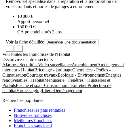
Removo est spécialisé dans la réparation et la motorisation de
volets roulants et portes de garages à enroulement
10 000 €
Apport personnel
150 000 €
CA potentiel après 2 ans
Voir la fiche détaillée
Demander une documentation
Voir toutes les Franchises de l'Habitat
Découvrez d'autres secteurs
Alarme - Sécurité - Vidéo surveillance
Ameublement
Aménagement
intérieur - Habitat
Bricolage - jardinage
Cheminées - Poêles -
Climatisation
Courtage travaux
Ecologie - Environnement
Energies
renouvelables - Habitat
Menuiserie - Fenêtres - Huisseries et
Portails
Piscine et spa - Construction - Entretien
Protection de
l'habitat
Home staging
Literie
Déménagement
Recherches populaires
Franchises les plus rentables
Nouvelles franchises
Meilleures franchises
Franchises sans local