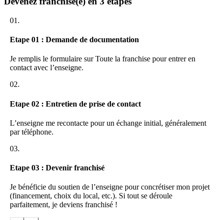
Devenez franchisé(e) en 3 étapes
Poêles et inserts à granulés
Chaudières et gainables
01.
Ballons thermodynamiques
Etape 01 : Demande de documentation
Radiateurs à inertie
Je remplis le formulaire sur Toute la franchise pour entrer en
contact avec l’enseigne.
L’isolation des combles
02.
DES SECTEURS QUI OFFRENT DE BELLES
PERSPECTIVES
Etape 02 : Entretien de prise de contact
Poids lourd du secteur économique, le marché de l’habitat au sens
large représente un chiffre d’affaires de
51 milliards d’euros
en
L’enseigne me recontacte pour un échange initial, généralement
France, selon l’Habitascope 2014. Le marché des énergies
par téléphone.
renouvelables connait également une évolution édifiante.
03.
Le logement et le chauffage constituent la première dépense des
ménages français. C’est pourquoi, ces derniers se tournent vers des
Etape 03 : Devenir franchisé
solutions plus économiques et durables et moins énergivores.
Je bénéficie du soutien de l’enseigne pour concrétiser mon projet
REJOINDRE NOTRE RESEAU
(financement, choix du local, etc.). Si tout se déroule
parfaitement, je deviens franchisé !
Si vous souhaitez que la philosophie de votre entreprise soit
de faire de la simplicité l’excellence, vous êtes au bon endroit