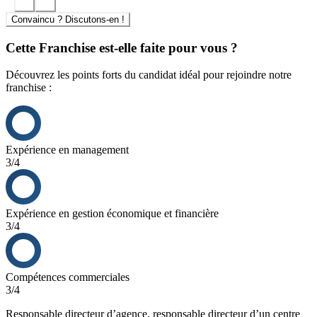
au bon moment avec le bon réseau
Si vous souhaitez apporter de la plus-value à vos clients
Convaincu ? Discutons-en !
soucieux de leur habitation et de leurs investissements, vous
aurez la possibilité de vous développer à nos côtés de manière
Cette Franchise est-elle faite pour vous ?
constante et performante
Découvrez les points forts du candidat idéal pour rejoindre notre
L’objectif est la satisfaction d’une clientèle ciblée, leurs projets
franchise :
deviennent notre priorité.
Expérience en management
3/4
Expérience en gestion économique et financière
3/4
Compétences commerciales
3/4
Responsable directeur d’agence, responsable directeur d’un centre