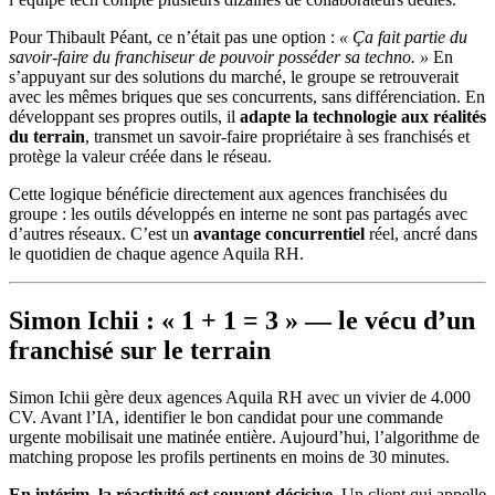
Pour Thibault Péant, ce n’était pas une option :
« Ça fait partie du
savoir-faire du franchiseur de pouvoir posséder sa techno. »
En
s’appuyant sur des solutions du marché, le groupe se retrouverait
avec les mêmes briques que ses concurrents, sans différenciation. En
développant ses propres outils, il
adapte la technologie aux réalités
du terrain
, transmet un savoir-faire propriétaire à ses franchisés et
protège la valeur créée dans le réseau.
Cette logique bénéficie directement aux agences franchisées du
groupe : les outils développés en interne ne sont pas partagés avec
d’autres réseaux. C’est un
avantage concurrentiel
réel, ancré dans
le quotidien de chaque agence Aquila RH.
Simon Ichii : « 1 + 1 = 3 » — le vécu d’un
franchisé sur le terrain
Simon Ichii gère deux agences Aquila RH avec un vivier de 4.000
CV. Avant l’IA, identifier le bon candidat pour une commande
urgente mobilisait une matinée entière. Aujourd’hui, l’algorithme de
matching propose les profils pertinents en moins de 30 minutes.
En intérim, la réactivité est souvent décisive
. Un client qui appelle