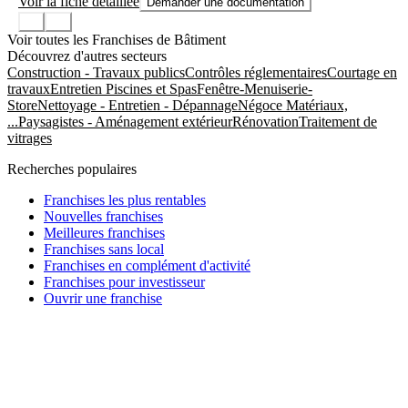
Voir la fiche détaillée
Demander une documentation
Voir toutes les Franchises de Bâtiment
Découvrez d'autres secteurs
Construction - Travaux publics
Contrôles réglementaires
Courtage en
travaux
Entretien Piscines et Spas
Fenêtre-Menuiserie-
Store
Nettoyage - Entretien - Dépannage
Négoce Matériaux,
...
Paysagistes - Aménagement extérieur
Rénovation
Traitement de
vitrages
Recherches populaires
Franchises les plus rentables
Nouvelles franchises
Meilleures franchises
Franchises sans local
Franchises en complément d'activité
Franchises pour investisseur
Ouvrir une franchise