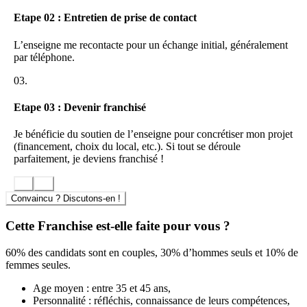
Des devis automatiques (Sans intervention du franchisé devis
Etape 02 : Entretien de prise de contact
envoyé en PDF au client )
Assistance informatique (prise en main de l’outil informatique
à distance)
L’enseigne me recontacte pour un échange initial, généralement
Assistance commerciale
par téléphone.
Assistance tehnique
Veille juridique
03.
Logiciel métier
Matériel informatique terrain de type Tablet PC
Etape 03 : Devenir franchisé
Référencement Internet du cabinet franchisé
Supports de communication (Dépliants, Cartes de visite, sous
Je bénéficie du soutien de l’enseigne pour concrétiser mon projet
mains, chemises, etc)
(financement, choix du local, etc.). Si tout se déroule
Des avantages négociés avec nos partenaires : les assureurs,
parfaitement, je deviens franchisé !
imprimeurs, matériels…
Parce que nos meilleurs ambassadeurs sont nos cabinets
Convaincu ? Discutons-en !
franchisés en activité, nous vous conseillons, de les contacter
directement pour leur poser une simple question : Etes-vous
Cette Franchise est-elle faite pour vous ?
satisfait d’avoir rejoint le réseau ASE ?
60% des candidats sont en couples, 30% d’hommes seuls et 10% de
femmes seules.
Age moyen : entre 35 et 45 ans,
Personnalité : réfléchis, connaissance de leurs compétences,