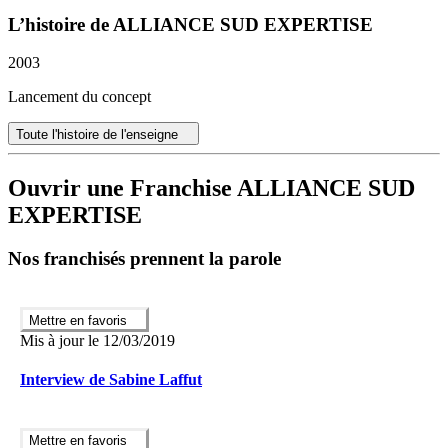
rémunérateur.
L’histoire de ALLIANCE SUD EXPERTISE
Parce que le métier de diagnostiqueur est un jeune métier, ASE a
souhaité développer son image de marque autour de prestations
2003
irréprochables pour apporter une réponse professionnelle aux
demandes des différents acteurs du marché.
Lancement du concept
Ainsi, en amont, la
formation est assurée par notre centre et nos
Toute l'histoire de l'enseigne
formateurs professionnels
pour assurer une base métier et de
solides références. Notre formation théorique est accompagnée
d’une formation terrain qui permet d’appréhender le métier.
Ouvrir une Franchise ALLIANCE SUD
EXPERTISE
Nos taux de réussites exceptionnels à la certification sont un
gage de sécurité.
Nos franchisés prennent la parole
Pourquoi partir en Franchise ?
Le franchisé doit disposer d’une véritable volonté d’entreprendre et
de développer sa propre entreprise. Il doit aimer travailler en
Mettre en favoris
synergie avec son partenaire franchiseur et ses salariés. Il ne
Mis à jour le 12/03/2019
développe pas son entreprise pour lui seul mais également pour le
réseau, qui de manière indirecte reste le garant de sa réussite et de sa
Interview de Sabine Laffut
prospérité.
Le franchisé doit également être enthousiaste, se passionner pour
Mettre en favoris
l’aventure. Il est indispensable d’aimer ce qu’il fait pour réussir. Et