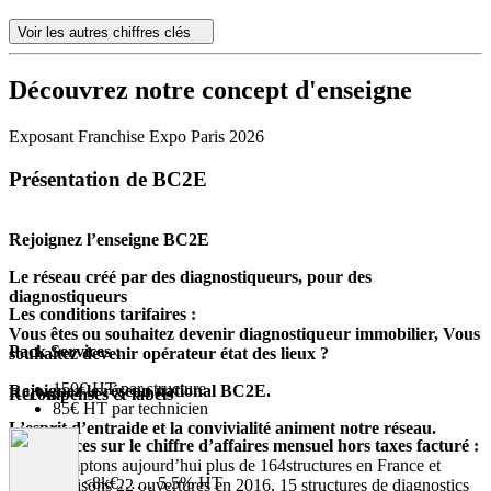
Voir les autres chiffres clés
Découvrez notre concept d'enseigne
Exposant Franchise Expo Paris 2026
Présentation de BC2E
Rejoignez l’enseigne BC2E
Le réseau créé par des diagnostiqueurs, pour des
diagnostiqueurs
Les conditions tarifaires :
Vous êtes ou souhaitez devenir diagnostiqueur immobilier, Vous
Pack Services :
souhaitez devenir opérateur état des lieux ?
150€ HT par structure
Rejoignez le réseau national BC2E.
Récompenses & labels
85€ HT par technicien
L’esprit d’entraide et la convivialité animent notre réseau.
Redevances sur le chiffre d’affaires mensuel hors taxes facturé :
Nous comptons aujourd’hui plus de 164structures en France et
CA <8k€…… 5.5% HT
comptabilisons 22 ouvertures en 2016, 15 structures de diagnostics