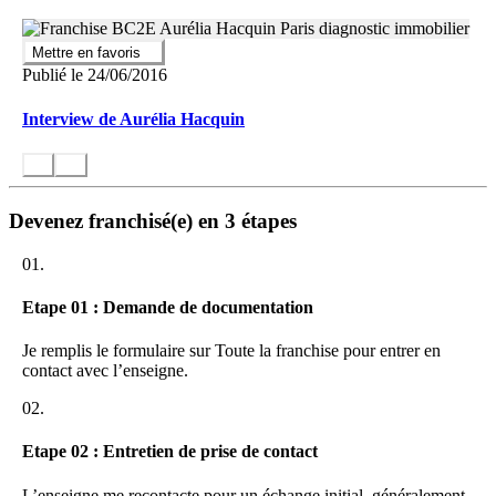
Un accès intranet (rapports, facturation, statistiques…)
Un accès extranet pour faciliter les échanges avec vos
prescripteurs
Mettre en favoris
Des serveurs et un cloud de sauvegarde pour toutes vos
Publié le 24/06/2016
données
Une assistance informatique : une hotline permanente en cas
Interview de Aurélia Hacquin
de casse, perte de votre tablette…
Technique et réglementaire
Des référents au sein du réseau pour vous accompagner sur
Devenez franchisé(e) en 3 étapes
vos différentes problématiques
Une assistance technique (lors des surveillances de
01.
certification & autre évolution règlementaire)
Une assistance juridique (une équipe de juristes à la
disposition des membres pour toutes les questions qu’un chef
Etape 01 : Demande de documentation
d’entreprise est en droit de se poser)
Une veille juridique permanente
Je remplis le formulaire sur Toute la franchise pour entrer en
Une mutualisation des compétences : opérateur état des lieux,
contact avec l’enseigne.
assainissement, accessibilité handicapés, opérateur avant
travaux et avant démolition…
02.
Un forum d’échanges interne
Etape 02 : Entretien de prise de contact
Commercial et communication
L’enseigne me recontacte pour un échange initial, généralement