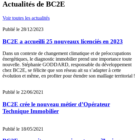
Diagnostic gestion des déchets avant déconstruction
Actualités
de BC2E
Mesures d’empoussièrement
Carottage des enrobés routiers (et HAP)
Voir toutes les actualités
Des opérateurs amiante spécialisés et dédiés aux
membres du réseau
Publié le 28/12/2023
Les spécifiés liées au réseau BC2E :
BC2E a accueilli 25 nouveaux licenciés en 2023
Un réseau national
Un réseau sans droits d’entrée
Dans un contexte de changement climatique et de préoccupations
Pas de minium de chiffres d’affaires imposés
énergétiques, le diagnostic immobilier prend une importance toute
Des contrats d’utilisation de marque d’une durée d’un an
nouvelle. Stéphanie GODDARD, responsable du développement
renouvelable tacitement
chez BC2E, se félicite que son réseau ait su s’adapter à cette
évolution et même, en profiter pour étendre son maillage territorial !
Objectif de rejoindre BC2E :
Gain de temps :
au démarrage de votre activité puis au
Publié le 22/06/2021
quotidien
Se sécuriser :
accompagnement (téléphonique, terrain,
BC2E crée le nouveau métier d’Opérateur
forum…), partir en vacances sereinement en s’appuyant sur
Technique Immobilier
les membres BC2E à proximité …
Publié le 18/05/2021