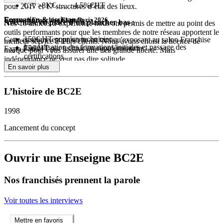
CA >8K€…… 4.5%€HT
pour 2017 et 17 structures d’état des lieux.
Formation & assistance
Exposant Franchise Expo Paris 2026
Avec mise en place d’un plancher bas :
Nos 13 années d’expérience nous ont permis de mettre au point des
outils performants pour que les membres de notre réseau apportent le
150€ HT pour un technicien
Cette enseigne est présente en tant qu'exposant au salon Franchise
meilleur service à leurs clients. Nous avons choisi la licence de
La réalisation des formations initiales et passage des
75€ HT par technicien supplémentaire
Expo Paris.
marque pour vous assurer une très grande liberté. Mais
certifications
indépendance ne veut pas dire solitude.
Avec un plafond maximum :
La mise à niveau régulière des diagnostics réglementaires
En savoir plus
Des formations spécifiques : amiante avant travaux, sous-
Toute l’équipe BC2E vous accompagne tout au long de votre
550€ HT pour un technicien
section IV…
activité.
L’histoire de BC2E
240€ HT par technicien supplémentaire
Des formations commerciales adaptées aux problématiques
des diagnostiqueurs
Nous vous aidons dans vos démarches commerciales, techniques et
Des formations terrain
administratives.
1998
Nous vous accompagnons dans l’évolution de notre profession et
Lancement du concept
vous assistons pour votre surveillance et renouvellement des
certifications.
Ouvrir une Enseigne BC2E
L’équipe BC2E est composée de 16 personnes pouvant épauler les
diagnostiqueurs du réseau sur toutes sortes de demandes :
Nos franchisés prennent la parole
informatique, état des lieux, polluants du bâtiment, facturation,
recouvrement, communication, juridique, réglementaire.
Voir toutes les interviews
En complément, 6 référents terrain sont à la disposition des membres
pour répondre à toutes leurs questions techniques, leurs questions
Mettre en favoris