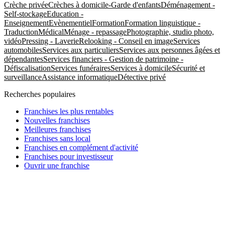
Crèche privée
Crèches à domicile-Garde d'enfants
Déménagement -
Self-stockage
Education -
Enseignement
Evènementiel
Formation
Formation linguistique -
Traduction
Médical
Ménage - repassage
Photographie, studio photo,
vidéo
Pressing - Laverie
Relooking - Conseil en image
Services
automobiles
Services aux particuliers
Services aux personnes âgées et
dépendantes
Services financiers - Gestion de patrimoine -
Défiscalisation
Services funéraires
Services à domicile
Sécurité et
surveillance
Assistance informatique
Détective privé
Recherches populaires
Franchises les plus rentables
Nouvelles franchises
Meilleures franchises
Franchises sans local
Franchises en complément d'activité
Franchises pour investisseur
Ouvrir une franchise