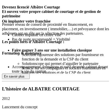
Devenez licencié Albâtre Courtage
Et ouvrez votre propre cabinet de courtage et de gestion de
patrimoine
Où implanter votre franchise
Premier réseau de conseil de proximité en financement, en
placement, en investissement ( immobilier,…) et prévoyance dont les
adhérents ont un rôle sur la sélection des partenaires.
Cabinet implanté en centre ville
Pas de porte recommandé = Visibilité
Les points forts d’Albâtre Courtage :
Faire gagner 3 ans sur une installation classique
Formation & assistance
Sélection rigoureuse des solutions par fournisseur en
fonction de la demande et la CSP du client
Solutionscope qui permet d’aiguiller le partenaire
Accompagnement, formations et suivi de votre cabinet durant
licencié sur les compagnies et sociétés fournisseurs en
toute la vie du contrat
fonction des solutions et de la CSP du client
L’étude générale de marché sur le territoire français
En savoir plus
Eviter les pièges de tous fournisseurs
L’étude locale de marché sur votre secteur
Orientation du client vers votre cabinet grâce à la géo-
L’exclusivité de votre secteur
localisation commune via le siège ou via notre site
L’histoire de ALBATRE COURTAGE
Notre engagement : vous proposer d’acquérir en priorité un
Aide au recrutement pour votre cabinet via notre site
secteur limitrophe en cas de demande de licence sur le dit
Formation complète propre à Albâtre Courtage
secteur par un futur partenaire Albâtre Courtage
2012
Formation produits constante via les compagnies et
Accès aux meilleurs logiciels professionnels gratuitement (Big
sociétés fournisseurs
Lancement du concept
Expert, O2S, Patrithèque, Profidéo)
Mise à disposition immédiate des outils logiciels