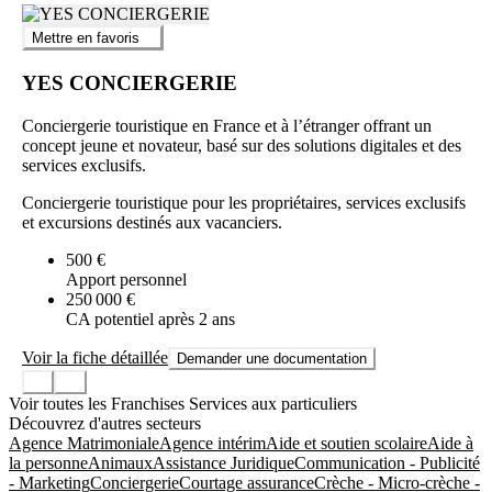
Mettre en favoris
YES CONCIERGERIE
Conciergerie touristique en France et à l’étranger offrant un
concept jeune et novateur, basé sur des solutions digitales et des
services exclusifs.
Conciergerie touristique pour les propriétaires, services exclusifs
et excursions destinés aux vacanciers.
500 €
Apport personnel
250 000 €
CA potentiel après 2 ans
Voir la fiche détaillée
Demander une documentation
Voir toutes les Franchises Services aux particuliers
Découvrez d'autres secteurs
Agence Matrimoniale
Agence intérim
Aide et soutien scolaire
Aide à
la personne
Animaux
Assistance Juridique
Communication - Publicité
- Marketing
Conciergerie
Courtage assurance
Crèche - Micro-crèche -