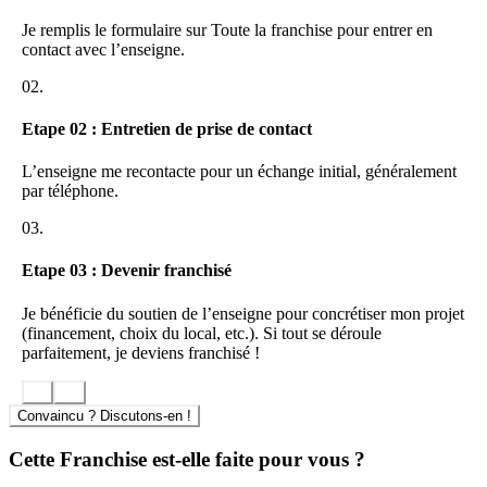
profit des Partenaires licenciés de la marque Albâtre Courtage
tout en restant indépendants et toucher la totalité des
Je remplis le formulaire sur Toute la franchise pour entrer en
commissions
contact avec l’enseigne.
Apporter une approche contact
prospects et
02.
recommandations différentes
Partenariat national avec KPMG France
(210 cabinets en
France)
Etape 02 : Entretien de prise de contact
Partenariat national avec un cabinet d’avocat
avec des
honoraires préférentiels
L’enseigne me recontacte pour un échange initial, généralement
Envoi d’une newsletter hebdomadaire
à tous les partenaires
par téléphone.
licencié de la marque Albâtre Courtage
Envoi d’une newsletter mensuelle
à tous les clients des
03.
cabinets Albâtre Courtage
Etape 03 : Devenir franchisé
Je bénéficie du soutien de l’enseigne pour concrétiser mon projet
(financement, choix du local, etc.). Si tout se déroule
parfaitement, je deviens franchisé !
Convaincu ? Discutons-en !
Cette Franchise est-elle faite pour vous ?